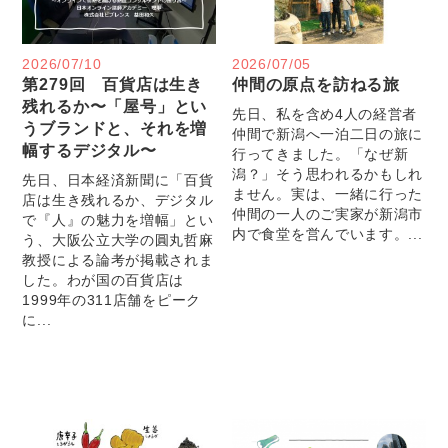
2026/07/10
2026/07/05
第279回 百貨店は生き
仲間の原点を訪ねる旅
残れるか〜「屋号」とい
先日、私を含め4人の経営者
うブランドと、それを増
仲間で新潟へ一泊二日の旅に
幅するデジタル〜
行ってきました。「なぜ新
潟？」そう思われるかもしれ
先日、日本経済新聞に「百貨
ません。実は、一緒に行った
店は生き残れるか、デジタル
仲間の一人のご実家が新潟市
で『人』の魅力を増幅」とい
内で食堂を営んでいます。...
う、大阪公立大学の圓丸哲麻
教授による論考が掲載されま
した。わが国の百貨店は
1999年の311店舗をピーク
に...