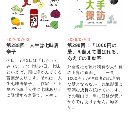
2026/07/03
2026/07/03
第288回 人生は七味唐
第290回：「1000円の
辛子
壁」を超えて選ばれる、
あえての非効率
今日、7月3日は「しち（7）
み（3）」で七味の日。七味
外食各社が原材料費や人件費
といえば、頭に浮かんでくる
の上昇に直面し、「一食
言葉があります。それは「人
1000円」が消費者の心理的
生七味唐辛子」。作家・江上
な壁となるなか、丸亀製麺は
剛の小説『人生に七味あり』
堅調な成長を続けています。
に登場する言葉で、人生...
その理由は、単に価格が安い
からではありません。顧客
が...