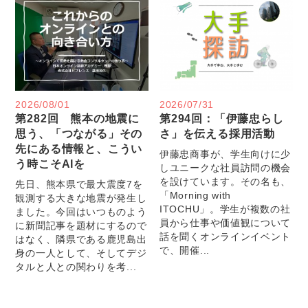
2026/08/01
2026/07/31
第282回 熊本の地震に
第294回：「伊藤忠らし
思う、「つながる」その
さ」を伝える採用活動
先にある情報と、こうい
伊藤忠商事が、学生向けに少
う時こそAIを
しユニークな社員訪問の機会
を設けています。その名も、
先日、熊本県で最大震度7を
「Morning with
観測する大きな地震が発生し
ITOCHU」。学生が複数の社
ました。今回はいつものよう
員から仕事や価値観について
に新聞記事を題材にするので
話を聞くオンラインイベント
はなく、隣県である鹿児島出
で、開催...
身の一人として、そしてデジ
タルと人との関わりを考...