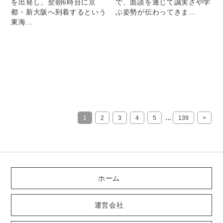
を出発し、翌朝6時台に京
で、面談を通じて誠実さや学
都・新大阪へ到着するという
ぶ姿勢が伝わってきま...
東海...
...
1
2
3
4
5
139
>
ホーム
運営会社