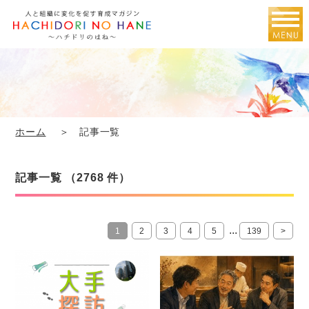
ホーム
＞ 記事一覧
記事一覧 （2768 件）
...
1
2
3
4
5
139
>