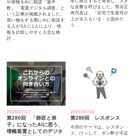
全に廃止すると発表し、大き
や保険をAIに相談『過半
な反響を呼びました。熊谷正
数』 電通デジタル調査」と
寿代表は、「在宅で生産性が
いう記事が掲載されました。
上がる人もいる」と認めた
買い物をする際にAIに相談す
う...
る人が3人に1人に上り、情
報を比較しやすく入念な検
討...
2026/07/17
2026/07/16
第280回 「師匠と弟
第289回 レスポンス
子」になったAIに思う、
今回のテーマは、レスポン
増幅装置としてのデジタ
ス。けっして、ポン酢が不足