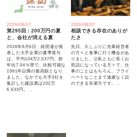
2026/08/07
2026/08/07
第295回：200万円の夏
相談できる存在のありが
と、会社が消える夏
たさ
2026年8月6日、経団連が発
先日、久しぶりに先輩経営者
表した大手企業の夏季賞与
の方々と食事に行く機会があ
は、平均104万2,537円。前
りました。公私ともに長くお
年比7.04％増で、比較可能な
世話になっている方々で、仕
1981年以降の最高額となり
事のことはもちろん、プライ
ました。なかでも大手3社を
ベートなことまで遠慮なく話
集計した建設業は202万
のできる先輩方です。...
6,633円。...