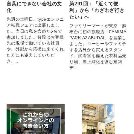
言葉にできない会社の文
第291回：「近くて便
化
利」から「わざわざ行き
たい」へ
先週の土曜日、typeエンジニ
ア転職フェアに出展しまし
ファミリーマートが東京・麻
た。当日は私を含めた6名で
布台に初の旗艦店「FAMIMA
参加しました。普段はお客様
PARK AZABUDAI」を開業し
先の現場で働いている社員
ました。コーヒーやファミチ
や、外部から応援に来てくれ
キを店外から買えるスタン
た方にも協力していただ
ド、試着室を備えた衣料品売
き、...
り場、屋上緑化を含む建築
デ...