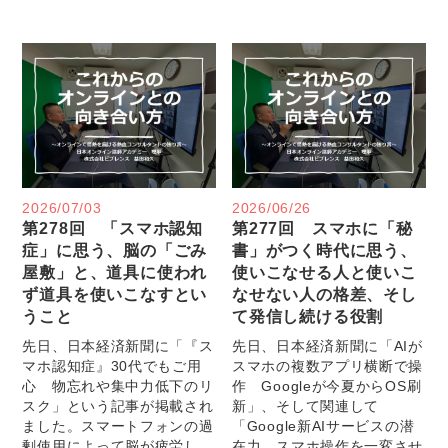
2026/07/03
2026/06/26
第278回 「スマホ認知
第277回 スマホに「秘
症」に思う、脳の「ごみ
書」がつく時代に思う、
屋敷」と、道具に使われ
使いこなせる人と使いこ
ず道具を使いこなすとい
なせない人の格差、そし
うこと
て発信し続ける役割
先日、日本経済新聞に「『ス
先日、日本経済新聞に「AIが
マホ認知症』30代でもご用
スマホの複数アプリ横断で操
心 物忘れや集中力低下のリ
作 Googleが今夏からOS刷
スク」という記事が掲載され
新」、そして関連して
ました。スマートフォンの過
「Google新AIサービスの潜
剰使用によって脳が疲労し、
在力 スマホ操作を一変させ