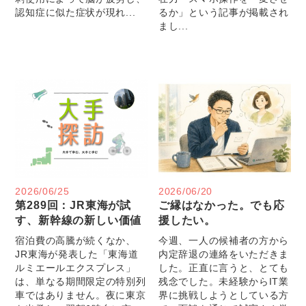
認知症に似た症状が現れ...
るか」という記事が掲載され
まし...
2026/06/25
2026/06/20
第289回：JR東海が試
ご縁はなかった。でも応
す、新幹線の新しい価値
援したい。
宿泊費の高騰が続くなか、
今週、一人の候補者の方から
JR東海が発表した「東海道
内定辞退の連絡をいただきま
ルミエールエクスプレス」
した。正直に言うと、とても
は、単なる期間限定の特別列
残念でした。未経験からIT業
車ではありません。夜に東京
界に挑戦しようとしている方