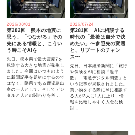
2026/08/01
2026/07/24
第282回 熊本の地震に
第281回 AIに相談する
思う、「つながる」その
時代の「最後は自分で決
先にある情報と、こうい
めたい」〜参照先の変遷
う時こそAIを
と、リブートのチャン
ス〜
先日、熊本県で最大震度7を
観測する大きな地震が発生し
先日、日本経済新聞に「旅行
ました。今回はいつものよう
や保険をAIに相談『過半
に新聞記事を題材にするので
数』 電通デジタル調査」と
はなく、隣県である鹿児島出
いう記事が掲載されました。
身の一人として、そしてデジ
買い物をする際にAIに相談す
タルと人との関わりを考...
る人が3人に1人に上り、情
報を比較しやすく入念な検
討...