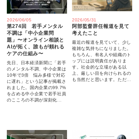
2026/06/05
2026/05/31
第274回 若手メンタル
阿部監督辞任報道を見て
不調は「中小企業問
考えたこと
題」〜オンライン相談と
最近の報道を見ていて、少し
AIが拓く、誰もが頼れる
複雑な気持ちになりました。
ケアの仕組み〜
もちろん、有名人や組織のト
ップには説明責任がありま
先日、日本経済新聞に「若手
す。社会的な立場がある以
のメンタル不調、中小企業は
上、厳しい目を向けられるの
10年で3倍 悩み多様で対応
も当然だと思います。ただ...
に遅れ」という記事が掲載さ
れました。国内企業の99.7%
を占める中小企業で若手社員
のこころの不調が深刻化...