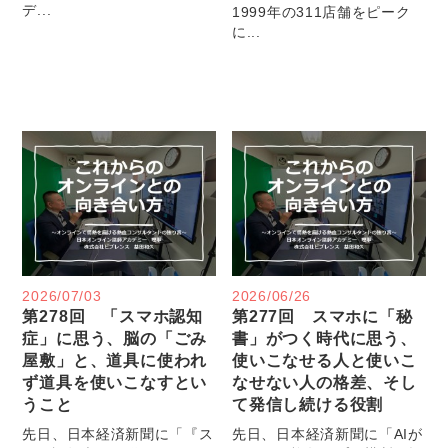
デ...
1999年の311店舗をピーク
に...
2026/07/03
2026/06/26
第278回 「スマホ認知
第277回 スマホに「秘
症」に思う、脳の「ごみ
書」がつく時代に思う、
屋敷」と、道具に使われ
使いこなせる人と使いこ
ず道具を使いこなすとい
なせない人の格差、そし
うこと
て発信し続ける役割
先日、日本経済新聞に「『ス
先日、日本経済新聞に「AIが