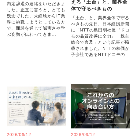
える「土台」と、業界全
内定辞退の連絡をいただきま
体で守るべきもの
した。正直に言うと、とても
残念でした。未経験からIT業
「土台」と、業界全体で守る
界に挑戦しようとしている方
べきもの先日、日本経済新聞
で、面談を通じて誠実さや学
に「NTTの島田明社長『ドコ
ぶ姿勢が伝わってきま...
モの品質改善に全力』 株主
総会で言及」という記事が掲
載されました。NTTの株価が
子会社であるNTTドコモの...
2026/06/12
2026/06/12