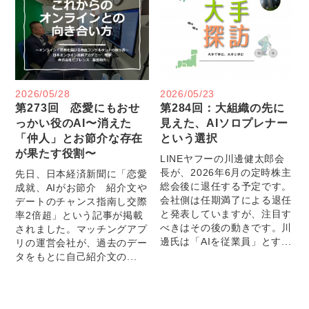
2026/05/28
2026/05/23
第273回 恋愛にもおせ
第284回：大組織の先に
っかい役のAI〜消えた
見えた、AIソロプレナー
「仲人」とお節介な存在
という選択
が果たす役割〜
LINEヤフーの川邊健太郎会
長が、2026年6月の定時株主
先日、日本経済新聞に「恋愛
総会後に退任する予定です。
成就、AIがお節介 紹介文や
会社側は任期満了による退任
デートのチャンス指南し交際
と発表していますが、注目す
率2倍超」という記事が掲載
べきはその後の動きです。川
されました。マッチングアプ
邊氏は「AIを従業員」とす...
リの運営会社が、過去のデー
タをもとに自己紹介文の...