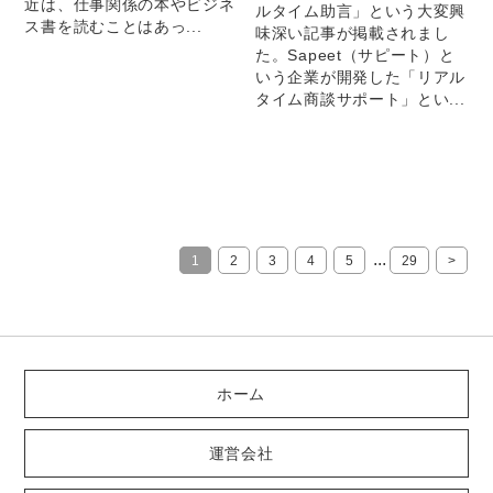
近は、仕事関係の本やビジネ
ルタイム助言」という大変興
ス書を読むことはあっ...
味深い記事が掲載されまし
た。Sapeet（サピート）と
いう企業が開発した「リアル
タイム商談サポート」とい...
...
1
2
3
4
5
29
>
ホーム
運営会社