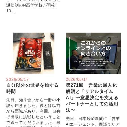
通信制のN高等学校が開校
10...
2026/05/17
2026/05/14
自分以外の世界を旅する
第271回 営業の属人化
時間
解消と「リアルタイム
AI」〜意思決定を支える
先日、知り合いから一冊の小
パートナーとしての活用
説が届きました。彼とは以前
法〜
から面識があり、今回、自身
で出版に挑戦したということ
先日、日本経済新聞に「営業
で送ってくださいました。最
AIエージェント、商談でリア