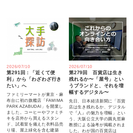
2026/07/10
2026/07/10
第291回：「近くて便
第279回 百貨店は生き
利」から「わざわざ行き
残れるか〜「屋号」とい
たい」へ
うブランドと、それを増
幅するデジタル〜
ファミリーマートが東京・麻
布台に初の旗艦店「FAMIMA
先日、日本経済新聞に「百貨
PARK AZABUDAI」を開業し
店は生き残れるか、デジタル
ました。コーヒーやファミチ
で『人』の魅力を増幅」とい
キを店外から買えるスタン
う、大阪公立大学の圓丸哲麻
ド、試着室を備えた衣料品売
教授による論考が掲載されま
り場、屋上緑化を含む建築
した。わが国の百貨店は