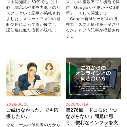
マホ認知症』30代でもご用
スマホの複数アプリ横断で操
心 物忘れや集中力低下のリ
作 Googleが今夏からOS刷
スク」という記事が掲載され
新」、そして関連して
ました。スマートフォンの過
「Google新AIサービスの潜
剰使用によって脳が疲労し、
在力 スマホ操作を一変させ
認知症に似た症状が現れ...
るか」という記事が掲載され
まし...
2026/06/20
2026/06/19
ご縁はなかった。でも応
第276回 ドコモの「つ
援したい。
ながらない」問題に思
う、便利なインフラを支
今週、一人の候補者の方から