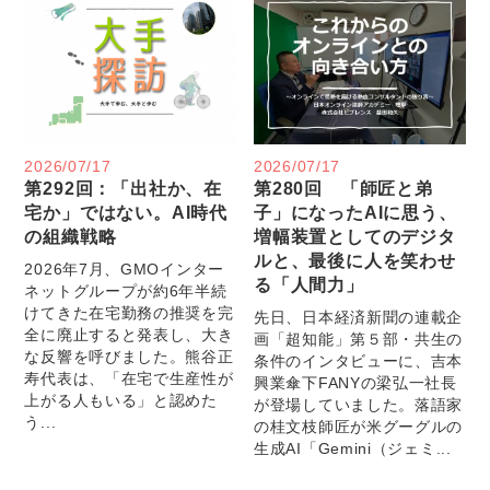
2026/07/17
2026/07/17
第292回：「出社か、在
第280回 「師匠と弟
宅か」ではない。AI時代
子」になったAIに思う、
の組織戦略
増幅装置としてのデジタ
ルと、最後に人を笑わせ
2026年7月、GMOインター
る「人間力」
ネットグループが約6年半続
けてきた在宅勤務の推奨を完
先日、日本経済新聞の連載企
全に廃止すると発表し、大き
画「超知能」第５部・共生の
な反響を呼びました。熊谷正
条件のインタビューに、吉本
寿代表は、「在宅で生産性が
興業傘下FANYの梁弘一社長
上がる人もいる」と認めた
が登場していました。落語家
う...
の桂文枝師匠が米グーグルの
生成AI「Gemini（ジェミ...