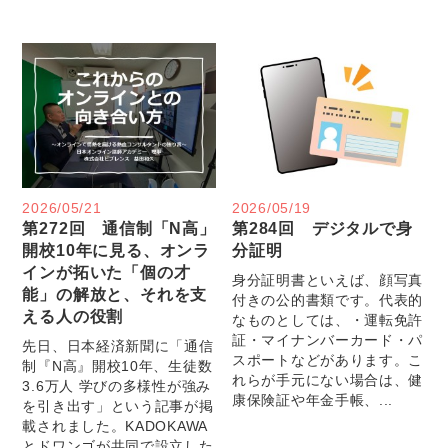
2026/05/21
2026/05/19
第272回 通信制「N高」
第284回 デジタルで身
開校10年に見る、オンラ
分証明
インが拓いた「個の才
身分証明書といえば、顔写真
能」の解放と、それを支
付きの公的書類です。代表的
える人の役割
なものとしては、・運転免許
証・マイナンバーカード・パ
先日、日本経済新聞に「通信
スポートなどがあります。こ
制『N高』開校10年、生徒数
れらが手元にない場合は、健
3.6万人 学びの多様性が強み
康保険証や年金手帳、...
を引き出す」という記事が掲
載されました。KADOKAWA
とドワンゴが共同で設立した