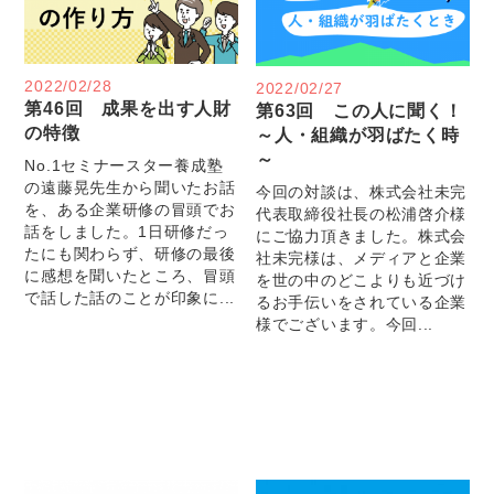
2022/02/28
2022/02/27
第46回 成果を出す人財
第63回 この人に聞く！
の特徴
～人・組織が羽ばたく時
～
No.1セミナースター養成塾
の遠藤晃先生から聞いたお話
今回の対談は、株式会社未完
を、ある企業研修の冒頭でお
代表取締役社長の松浦啓介様
話をしました。1日研修だっ
にご協力頂きました。株式会
たにも関わらず、研修の最後
社未完様は、メディアと企業
に感想を聞いたところ、冒頭
を世の中のどこよりも近づけ
で話した話のことが印象に...
るお手伝いをされている企業
様でございます。今回...