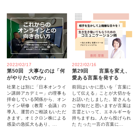
2022/02/17
2022/02/16
第50回 大事なのは「何
第29回 言葉を変え、
がやりたいのか」
愛ある言葉を発する
社業とは別に「日本オンライ
前回はいかに思いを「言葉に
ン講師アカデミー」の理事も
して伝える」ことが大切かを
拝命している関係から、オン
お話いたしました。皆さんも
ライン研修（教育・会議）の
ご存知だと思いますが言葉は
導入、運営のご相談もいただ
言霊といって、エネルギーを
きます。オミクロン株による
持ちますね。人から投げられ
感染の急拡大もあり、...
た たった一言の言葉に...