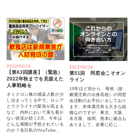
2022/02/24
2022/02/24
【第63回講座】（緊急）
第51回 同窓会こそオン
2022年秋までを見据えた
ライン
人事戦略を
10年ほど前から、母校（故
オミクロン株の感染人数が少
郷鹿児島の出身高校）の同窓
し治まってくる中で、ロシア
会活動のお手伝いをしており
とウクライナの緊張が高まる
ます。本体鹿児島も大きな組
など、内外において落ち着か
織なのですが、東京、大阪、
ない状況が続く2月。今年は
名古屋、福岡、熊本に拠点も
どんな展開が予想されている
ありまして、必要に応じ...
のか？先日私のYouTube...