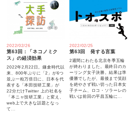
2022/02/26
2022/02/25
第63回：「ネコノミク
第63回 発する言葉
ス」の経済効果
2週間にわたる北京冬季五輪
が終わりました。最終日のカ
2022年2月22日。鎌倉時代以
ーリング女子決勝。結果は準
来、800年ぶりに「2」が6つ
優勝でしたが、最後まで笑顔
並ぶ一粒万倍日に、日本を代
を絶やさず戦い切った日本女
表する「本田技研工業」が
子チーム、ロコ・ソラーレの
22分だけTwitter 上の社名を
戦いは前回の平昌五輪に...
「本ニャ技研工業」と変え、
web上で大きな話題となっ
て...