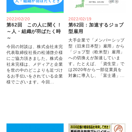
2022/02/20
2022/02/19
第62回 この人に聞く！
第62回：加速するジョブ
～人・組織が羽ばたく時
型雇用
～
大手企業で「メンバーシップ
型（旧来日本型）雇用」から
今回の対談は、株式会社未完
「ジョブ型（欧米型）雇用」
代表取締役社長の松浦啓介様
への切換えが加速していま
にご協力頂きました。株式会
す。たとえば、「資生堂」で
社未完様は、メディアと企業
は2020年から一部従業員を
を世の中のどこよりも近づけ
対象に導入し、「富士通」...
るお手伝いをされている企業
様でございます。今回...