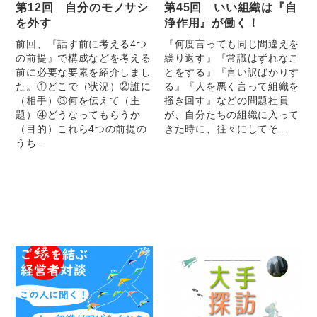
第12回 自分のモノサシ
第45回 いい組織は『自
を外す
浄作用』が働く！
前回、『話す前に考える4つ
『何度言っても同じ間違えを
の前提』で構成などを考える
繰り返す』『常識はずれなこ
前に必要な要素を紹介しまし
とをする』『言い訳ばかりす
た。①どこで（状況）②誰に
る』『人を悪く言って組織を
（相手）③何を伝えて（主
掻き回す』などの問題社員
題）④どうなってもらうか
が、自分たちの組織に入って
（目的）これら4つの前提の
きた時に、往々にしてそ...
うち...