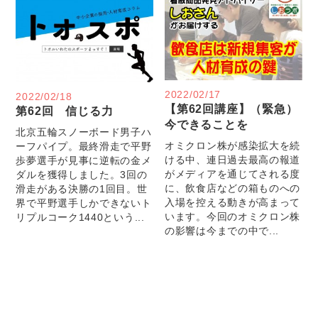
2022/02/17
2022/02/18
【第62回講座】（緊急）
第62回 信じる力
今できることを
北京五輪スノーボード男子ハ
オミクロン株が感染拡大を続
ーフパイプ。最終滑走で平野
ける中、連日過去最高の報道
歩夢選手が見事に逆転の金メ
がメディアを通じてされる度
ダルを獲得しました。3回の
に、飲食店などの箱ものへの
滑走がある決勝の1回目。世
入場を控える動きが高まって
界で平野選手しかできないト
います。今回のオミクロン株
リプルコーク1440という...
の影響は今までの中で...