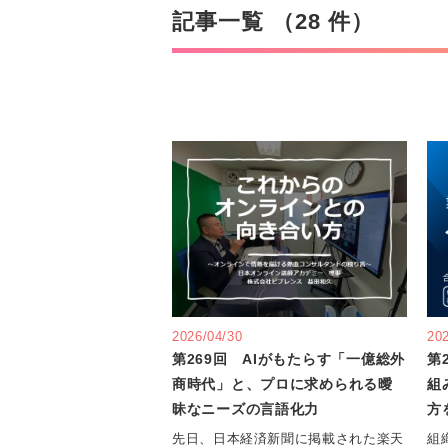
記事一覧 （28 件）
2026/04/30
20
第269回 AIがもたらす「一億総外
第
商時代」と、プロに求められる曖
組
昧なニーズの言語化力
方
先日、日本経済新聞に掲載された楽天
組