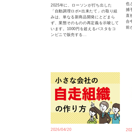
也
2025年に、ローソンが打ち出した
捕
「自動調理ロボ×出来たて」の取り組
直
みは、単なる新商品開発にとどまら
合
ず、業態そのものの再定義を示唆して
前が
います。1000円を超えるパスタをコ
ンビニで販売する...
2026/04/20
20