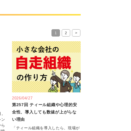
1
2
>
2026/04/27
第257回 ティール組織や心理的安
全性、導入しても数値が上がらな
日。
い理由
レン
から
「ティール組織を導入したら、現場が