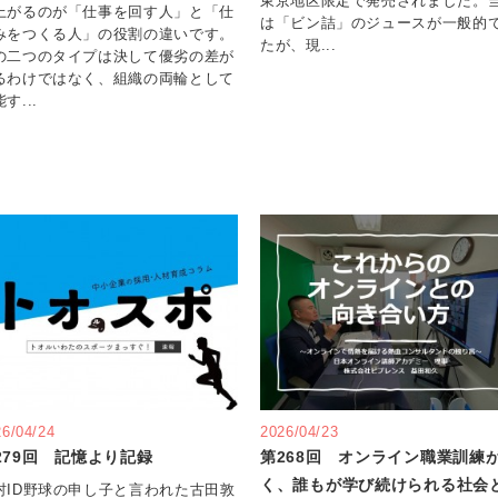
東京地区限定で発売されました。
上がるのが「仕事を回す人」と「仕
は「ビン詰」のジュースが一般的
みをつくる人」の役割の違いです。
たが、現...
の二つのタイプは決して優劣の差が
るわけではなく、組織の両輪として
す...
26/04/24
2026/04/23
279回 記憶より記録
第268回 オンライン職業訓練
く、誰もが学び続けられる社会
村ID野球の申し子と言われた古田敦