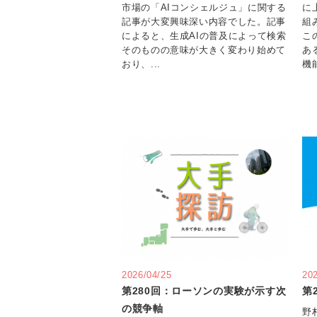
市場の「AIコンシェルジュ」に関する
に
記事が大変興味深い内容でした。記事
組
によると、生成AIの普及によって検索
こ
そのものの意味が大きく変わり始めて
あ
おり、...
機能
2026/04/25
20
第280回：ローソンの実験が示す次
第
の競争軸
野