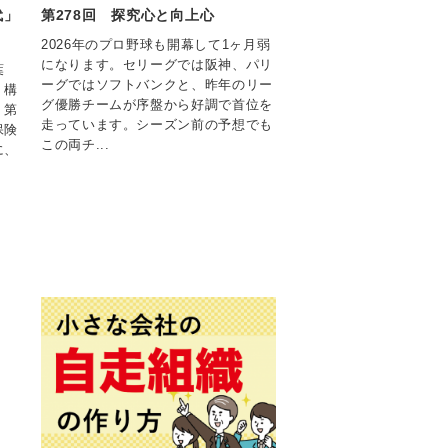
代」
第278回 探究心と向上心
2026年のプロ野球も開幕して1ヶ月弱
になります。セリーグでは阪神、パリ
葉
ーグではソフトバンクと、昨年のリー
、構
グ優勝チームが序盤から好調で首位を
。第
走っています。シーズン前の予想でも
保険
この両チ...
に、