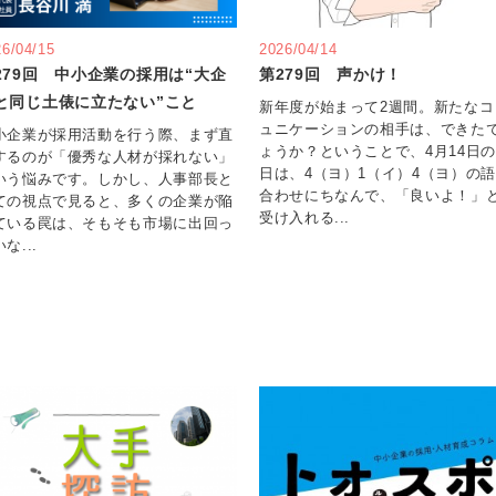
26/04/15
2026/04/14
279回 中小企業の採用は“大企
第279回 声かけ！
と同じ土俵に立たない”こと
新年度が始まって2週間。新たなコ
ュニケーションの相手は、できた
小企業が採用活動を行う際、まず直
ょうか？ということで、4月14日
するのが「優秀な人材が採れない」
日は、4（ヨ）1（イ）4（ヨ）の
いう悩みです。しかし、人事部長と
合わせにちなんで、「良いよ！」
ての視点で見ると、多くの企業が陥
受け入れる...
ている罠は、そもそも市場に出回っ
な...