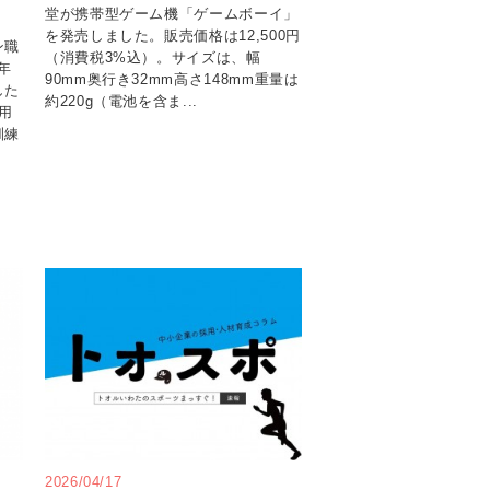
堂が携帯型ゲーム機「ゲームボーイ」
を発売しました。販売価格は12,500円
ン職
（消費税3%込）。サイズは、幅
年
90mm奥行き32mm高さ148mm重量は
した
約220g（電池を含ま...
用
訓練
2026/04/17