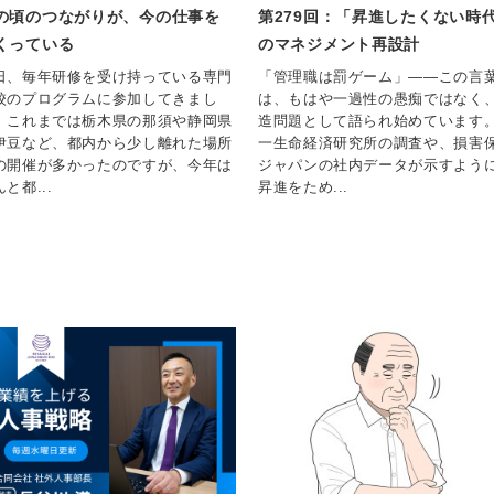
の頃のつながりが、今の仕事を
第279回：「昇進したくない時
くっている
のマネジメント再設計
日、毎年研修を受け持っている専門
「管理職は罰ゲーム」——この言
校のプログラムに参加してきまし
は、もはや一過性の愚痴ではなく
。これまでは栃木県の那須や静岡県
造問題として語られ始めています
伊豆など、都内から少し離れた場所
一生命経済研究所の調査や、損害
の開催が多かったのですが、今年は
ジャパンの社内データが示すよう
と都...
昇進をため...