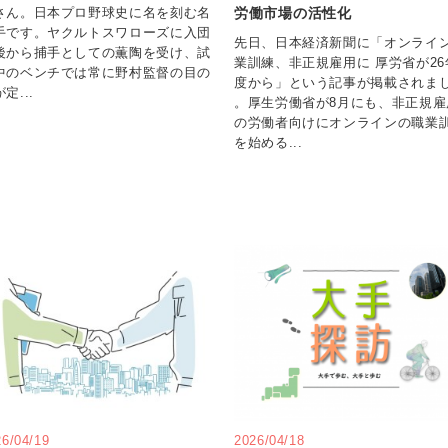
労働市場の活性化
さん。日本プロ野球史に名を刻む名
手です。ヤクルトスワローズに入団
先日、日本経済新聞に「オンライ
後から捕手としての薫陶を受け、試
業訓練、非正規雇用に 厚労省が26
中のベンチでは常に野村監督の目の
度から」という記事が掲載されま
定...
。厚生労働省が8月にも、非正規雇
の労働者向けにオンラインの職業
を始める...
26/04/19
2026/04/18