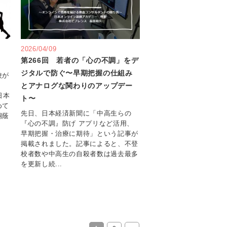
2026/04/09
第266回 若者の「心の不調」をデ
ジタルで防ぐ〜早期把握の仕組み
校が
とアナログな関わりのアップデー
日本
ト〜
めて
先日、日本経済新聞に「中高生らの
桐蔭
『心の不調』防げ アプリなど活用、
早期把握・治療に期待」という記事が
掲載されました。記事によると、不登
校者数や中高生の自殺者数は過去最多
を更新し続...