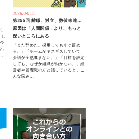
2026/04/13
第255回 離職、対立、数値未達…
原因は「人間関係」より、もっと
ミ
深いところにある
でし
の今
「また辞めた。採用してもすぐ辞め
語呂
る。」「チームがギスギスしていて、
と、
会議が全然進まない。」「目標を設定
しても、なぜか組織が動かない。」経
営者や管理職の方と話していると、こ
んな悩み...