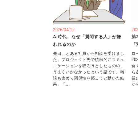
2026/04/12
202
AI時代、なぜ「質問する人」が嫌
第
われるのか
「
先日、とある社員から相談を受けまし
ロ
た。プロジェクト先で積極的にコミュ
20
ニケーションを取ろうとしたものの、
食
うまくいかなかったという話です。雑
ら
談も含めて関係性を築こうと動いた結
録
果、「...
から