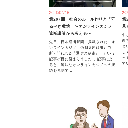
2026/04/16
20
第267回 社会のルール作りと「守
第
るべき環境」〜オンラインカジノ
業
遮断議論から考える〜
中
面
先日、日本経済新聞に掲載された「オ
と
ンラインカジノ、強制遮断は誰が判
し
断? 問われる『通信の秘密』」という
っ
記事が目に留まりました 。記事によ
てい
ると、違法なオンラインカジノへの接
続を強制的...