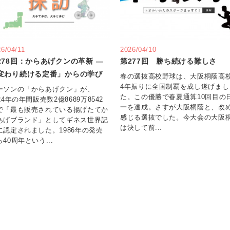
6/04/11
2026/04/10
278回：からあげクンの革新 ―
第277回 勝ち続ける難しさ
変わり続ける定番」からの学び
春の選抜高校野球は、大阪桐蔭高
4年振りに全国制覇を成し遂げまし
ーソンの「からあげクン」が、
た。この優勝で春夏通算10回目の
24年の年間販売数2億8689万8542
一を達成。さすが大阪桐蔭と、改
で「最も販売されている揚げたてか
感じる選抜でした。今大会の大阪
あげブランド」としてギネス世界記
は決して前...
に認定されました。1986年の発売
40周年という...