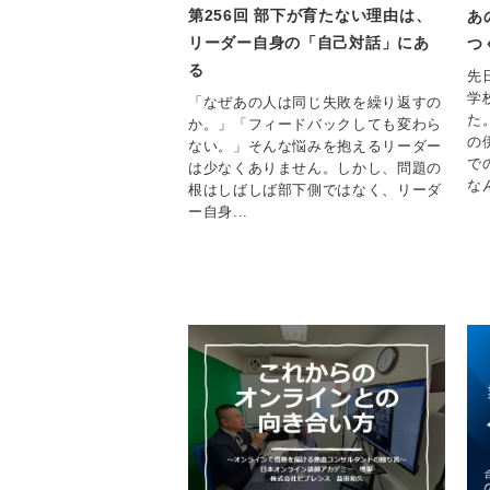
第256回 部下が育たない理由は、
あ
リーダー自身の「自己対話」にあ
つ
る
先
学
「なぜあの人は同じ失敗を繰り返すの
た
か。」「フィードバックしても変わら
の
ない。」そんな悩みを抱えるリーダー
で
は少なくありません。しかし、問題の
なん
根はしばしば部下側ではなく、リーダ
ー自身...