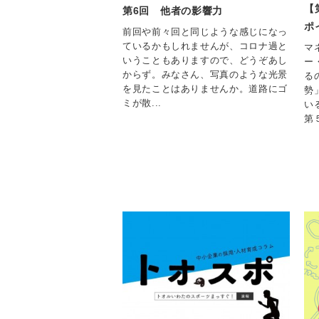
【
第6回 他者の影響力
ポ
前回や前々回と同じような感じになっ
ているかもしれませんが、コロナ過と
マ
いうこともありますので、どうぞあし
ー
からず。みなさん、写真のような光景
る
を見たことはありませんか。道路にゴ
勢
ミが散...
い
第５