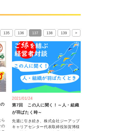
135
136
137
138
139
>
2021/01/24
つの
第7回 この人に聞く！～人・組織
が羽ばたく時～
たら
先週に引き続き、株式会社ジーアップ
その
キャリアセンター代表取締役加賀博様