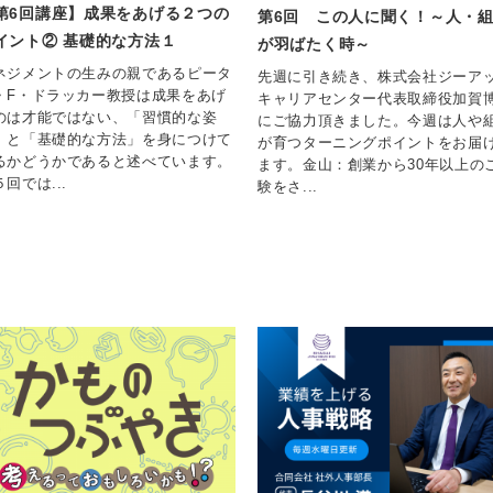
第6回講座】成果をあげる２つの
第6回 この人に聞く！～人・
イント② 基礎的な方法１
が羽ばたく時～
ネジメントの生みの親であるピータ
先週に引き続き、株式会社ジーア
・F・ドラッカー教授は成果をあげ
キャリアセンター代表取締役加賀
のは才能ではない、「習慣的な姿
にご協力頂きました。今週は人や
」と「基礎的な方法」を身につけて
が育つターニングポイントをお届
るかどうかであると述べています。
ます。金山：創業から30年以上の
回では...
験をさ...