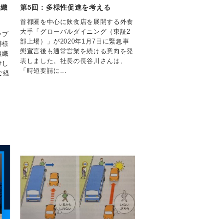
組織
第5回：多様性促進を考える
首都圏を中心に飲食店を展開する外食
大手「グローバルダイニング（東証2
ップ
部上場）」が2020年1月7日に緊急事
博様
態宣言後も通常営業を続ける意向を発
組織
表しました。社長の長谷川さんは、
けし
「時短要請に...
ご経