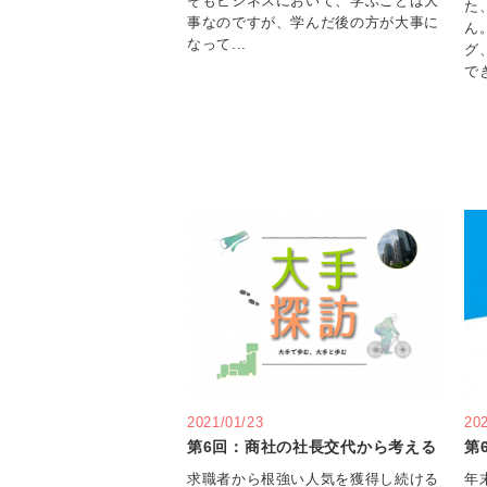
そもビジネスにおいて、学ぶことは大
た
事なのですが、学んだ後の方が大事に
ん
なって...
グ
でき
2021/01/23
20
第6回：商社の社長交代から考える
第
求職者から根強い人気を獲得し続ける
年