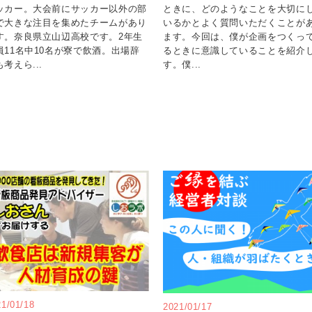
ッカー。大会前にサッカー以外の部
ときに、どのようなことを大切に
で大きな注目を集めたチームがあり
いるかとよく質問いただくことが
す。奈良県立山辺高校です。2年生
ます。今回は、僕が企画をつくっ
員11名中10名が寮で飲酒。出場辞
るときに意識していることを紹介
考えら...
す。僕...
21/01/18
2021/01/17