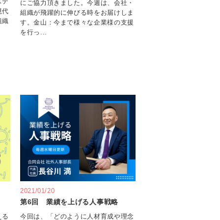
ステ
にご協力頂きました。今週は、会社・
現代
組織が飛躍的に伸びる時をお届けしま
組織
す。金山：今まで様々な企業様の支援
を行っ...
2021/01/20
第6回 業績を上げる人事戦略
える
今回は、「どのように人材育成や理念