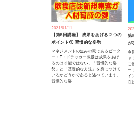
2021/01/11
20
【第5回講座】 成果をあげる２つの
第
ポイント① 習慣的な姿勢
が
マネジメントの生みの親であるピータ
今
ー・F・ドラッカー教授は成果をあげ
ャ
るのは才能ではない、「習慣的な姿
ご
勢」と「基礎的な方法」を身につけて
ー
いるかどうかであると述べています。
イ
習慣的な姿...
在は