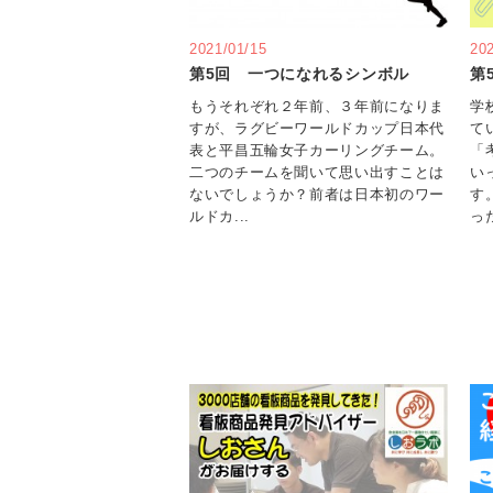
2021/01/15
20
第5回 一つになれるシンボル
第
もうそれぞれ２年前、３年前になりま
学
すが、ラグビーワールドカップ日本代
て
表と平昌五輪女子カーリングチーム。
「
二つのチームを聞いて思い出すことは
い
ないでしょうか？前者は日本初のワー
す
ルドカ...
った