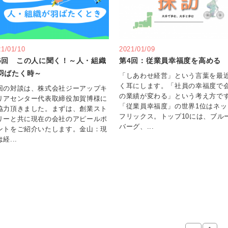
21/01/10
2021/01/09
5回 この人に聞く！～人・組織
第4回：従業員幸福度を高める
羽ばたく時～
「しあわせ経営」という言葉を最
く耳にします。「社員の幸福度で
回の対談は、株式会社ジーアップキ
の業績が変わる」という考え方で
リアセンター代表取締役加賀博様に
「従業員幸福度」の世界1位はネッ
協力頂きました。まずは、創業スト
フリックス。トップ10には、ブル
リーと共に現在の会社のアピールポ
バーグ、...
ントをご紹介いたします。金山：現
経...