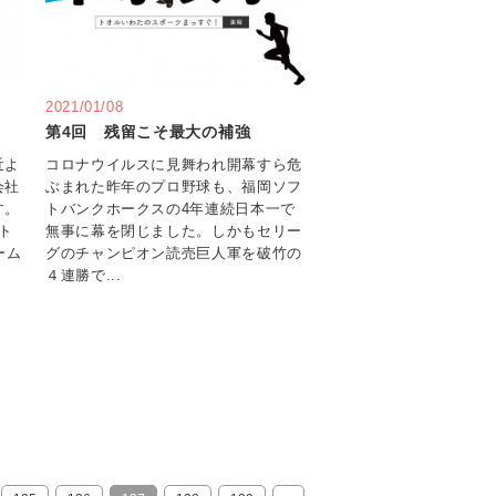
2021/01/08
第4回 残留こそ最大の補強
近よ
コロナウイルスに見舞われ開幕すら危
会社
ぶまれた昨年のプロ野球も、福岡ソフ
す。
トバンクホークスの4年連続日本一で
ト
無事に幕を閉じました。しかもセリー
ーム
グのチャンピオン読売巨人軍を破竹の
４連勝で...