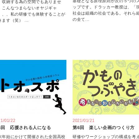
基礎となる原理原則が次の５つの
、収納する為の空間でもありませ
ップです。ドラッカー教授は、「
。こんなつまらないオヤジギャ
社会は組織の社会である。それら
、、、私の研修でも体験することが
の全て...
ます（笑） ...
21/01/22
2021/01/21
6回 応援される人になる
第6回 楽しい企画のつくり方
末年始にかけて開催された全国高校
研修やワークショップの構成を考