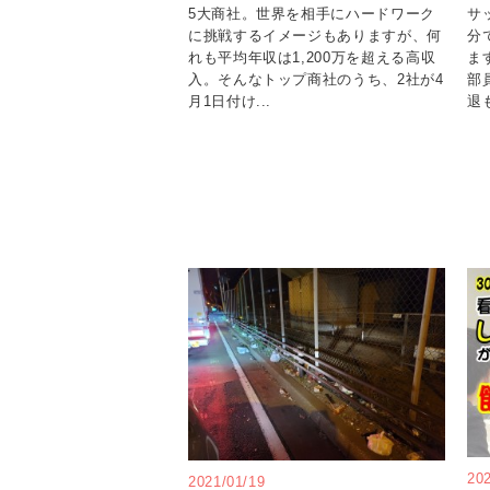
5大商社。世界を相手にハードワーク
サ
に挑戦するイメージもありますが、何
分
れも平均年収は1,200万を超える高収
ま
入。そんなトップ商社のうち、2社が4
部
月1日付け...
退も
20
2021/01/19