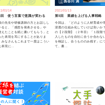
21/01/14
2021/01/13
5回 使う言葉で意識が変わる
第5回 業績を上げる人事戦略
校の先生や研修講師の方とお話しし
今回は、「どのように人材育成や
いると、「感想を発表させる」や
浸透の仕組み化していけば良いか
考えたことを紙に書いてもらう」と
の【２段階】（２年目）「１段階
った表現を耳にすることがありま
入したものを自社に合うか合わな
。みなさんもこれまで一度はこうい
を検証し、合うもののみ残す」に
表現に...
て、書...