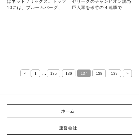
はネットフリックス。トップ
セリーグのチャンピオン読売
10には、ブルームバーグ、...
巨人軍を破竹の４連勝で...
...
<
1
135
136
137
138
139
>
ホーム
運営会社