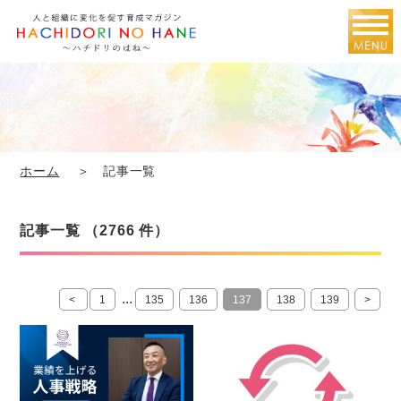
ホーム
＞ 記事一覧
記事一覧 （2766 件）
...
<
1
135
136
137
138
139
>