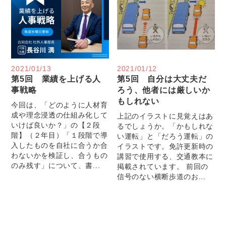
2021/01/13
2021/01/12
第5回 業績を上げる人
第5回 自分は大丈夫だ
事戦略
ろう、他者には厳しいか
もしれない
今回は、「どのように人材育
成や理念浸透の仕組み化して
上記のイラストに見覚えはあ
いけば良いか？」の【２段
るでしょうか。「かもしれな
階】（２年目）「１段階で導
い運転」と「だろう運転」の
入したものを自社に合うか合
イラストです。免許更新時の
わないかを検証し、合うもの
講習で使用する、交通教本に
のみ残す」について、書...
掲載されています。 前回の
信号のない横断歩道のお...