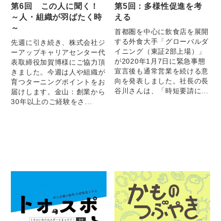
第6回 この人に聞く！
第5回：多様性促進を考
～人・組織が羽ばたく時
える
～
首都圏を中心に飲食店を展開
する外食大手「グローバルダ
先週に引き続き、株式会社ジ
イニング（東証2部上場）」
ーアップキャリアセンター代
が2020年1月7日に緊急事態
表取締役加賀博様にご協力頂
宣言後も通常営業を続ける意
きました。今週は人や組織が
向を発表しました。社長の長
育つターニングポイントをお
谷川さんは、「時短要請に...
届けします。金山：創業から
30年以上のご経験をさ...