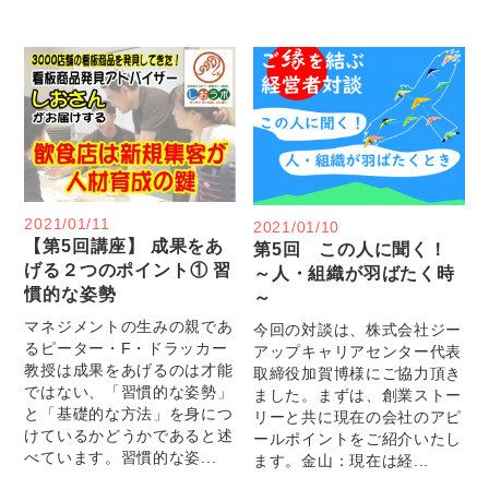
2021/01/11
2021/01/10
【第5回講座】 成果をあ
第5回 この人に聞く！
げる２つのポイント① 習
～人・組織が羽ばたく時
慣的な姿勢
～
マネジメントの生みの親であ
今回の対談は、株式会社ジー
るピーター・F・ドラッカー
アップキャリアセンター代表
教授は成果をあげるのは才能
取締役加賀博様にご協力頂き
ではない、「習慣的な姿勢」
ました。まずは、創業ストー
と「基礎的な方法」を身につ
リーと共に現在の会社のアピ
けているかどうかであると述
ールポイントをご紹介いたし
べています。習慣的な姿...
ます。金山：現在は経...