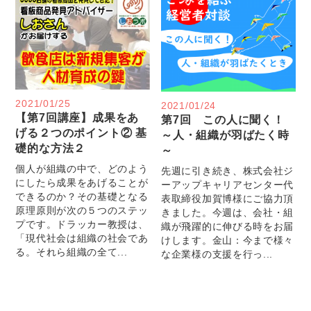
2021/01/25
2021/01/24
【第7回講座】成果をあ
第7回 この人に聞く！
げる２つのポイント② 基
～人・組織が羽ばたく時
礎的な方法２
～
個人が組織の中で、どのよう
先週に引き続き、株式会社ジ
にしたら成果をあげることが
ーアップキャリアセンター代
できるのか？その基礎となる
表取締役加賀博様にご協力頂
原理原則が次の５つのステッ
きました。今週は、会社・組
プです。ドラッカー教授は、
織が飛躍的に伸びる時をお届
「現代社会は組織の社会であ
けします。金山：今まで様々
る。それら組織の全て...
な企業様の支援を行っ...