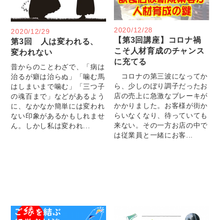
2020/12/28
2020/12/29
【第3回講座】コロナ禍
第3回 人は変われる、
こそ人材育成のチャンス
変われない
に充てる
昔からのことわざで、「病は
コロナの第三波になってか
治るが癖は治らぬ」「噛む馬
ら、少しのぼり調子だったお
はしまいまで噛む」「三つ子
店の売上に急激なブレーキが
の魂百まで」などがあるよう
かかりました。お客様が街か
に、なかなか簡単には変われ
らいなくなり、待っていても
ない印象があるかもしれませ
来ない。その一方お店の中で
ん。しかし私は変われ...
は従業員と一緒にお客...