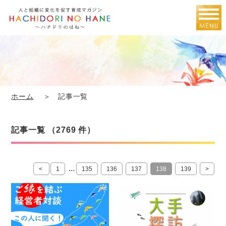
ホーム
＞ 記事一覧
記事一覧 （2769 件）
...
<
1
135
136
137
138
139
>