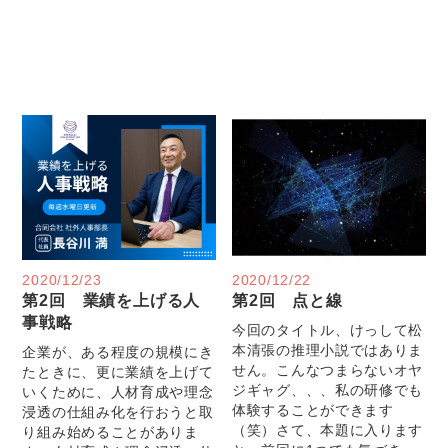
2020/12/23
2020/12/22
第2回 業績を上げる人
第2回 点と線
事戦略
今回のタイトル、けっして松
本清張の推理小説ではありま
企業が、ある程度の規模にき
せん。こんなつまらないオヤ
たときに、更に業績を上げて
ジギャグ、、、私の研修でも
いくために、人材育成や理念
体験することができます
浸透の仕組み化を行おうと取
（笑）さて、本題に入ります
り組み始めることがありま