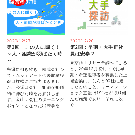
2020/12/27
2020/12/26
第3回 この人に聞く！
第2回：早期・大手正社
～人・組織が羽ばたく時
員は安泰？
～
東京商工リサーチ調べによる
と、20年12月初旬までに早
先週に引き続き、株式会社シ
期・希望退職者を募集した上
ステムシェアード代表取締役
場企業は、なんと90社に達
徐日柱様にご協力頂きまし
したとのこと。リーマン・シ
た。今週は会社、組織が飛躍
ョック直後は191社が取り組
的に伸びた時をお届けしま
んだ施策であり、それに次
す。金山：会社のターニング
ぐ...
ポイントとなった出来事を...