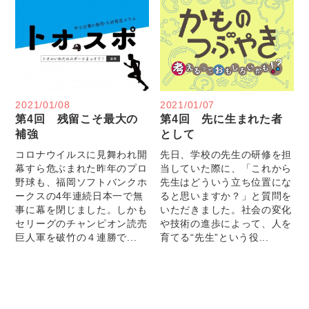
2021/01/08
2021/01/07
第4回 残留こそ最大の
第4回 先に生まれた者
補強
として
コロナウイルスに見舞われ開
先日、学校の先生の研修を担
幕すら危ぶまれた昨年のプロ
当していた際に、「これから
野球も、福岡ソフトバンクホ
先生はどういう立ち位置にな
ークスの4年連続日本一で無
ると思いますか？」と質問を
事に幕を閉じました。しかも
いただきました。社会の変化
セリーグのチャンピオン読売
や技術の進歩によって、人を
巨人軍を破竹の４連勝で...
育てる“先生”という役...