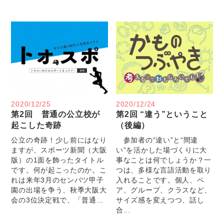
2020/12/25
2020/12/24
第2回 普通の公立校が
第2回 “違う”ということ
起こした奇跡
（後編）
公立の奇跡！少し前にはなり
参加者の“違い”と“間違
ますが、スポーツ新聞（大阪
い”を活かした場づくりに大
版）の1面を飾ったタイトル
事なことは何でしょうか？一
です。何が起こったのか。こ
つは、多様な言語活動を取り
れは来年3月のセンバツ甲子
入れることです。個人、ペ
園の出場を争う、秋季大阪大
ア、グループ、クラスなど、
会の3位決定戦で、「普通...
サイズ感を変えつつ、話し
合...