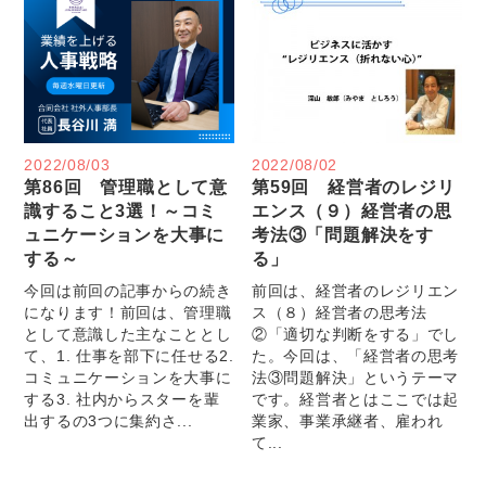
2022/08/03
2022/08/02
第86回 管理職として意
第59回 経営者のレジリ
識すること3選！～コミ
エンス（９）経営者の思
ュニケーションを大事に
考法③「問題解決をす
する～
る」
今回は前回の記事からの続き
前回は、経営者のレジリエン
になります！前回は、管理職
ス（８）経営者の思考法
として意識した主なこととし
②「適切な判断をする」でし
て、1. 仕事を部下に任せる2.
た。今回は、「経営者の思考
コミュニケーションを大事に
法③問題解決」というテーマ
する3. 社内からスターを輩
です。経営者とはここでは起
出するの3つに集約さ...
業家、事業承継者、雇われ
て...