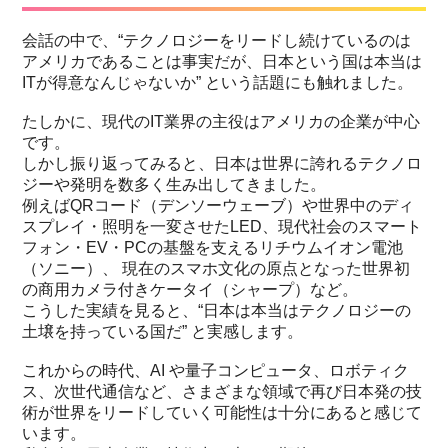
会話の中で、“テクノロジーをリードし続けているのは
アメリカであることは事実だが、日本という国は本当は
ITが得意なんじゃないか” という話題にも触れました。
たしかに、現代のIT業界の主役はアメリカの企業が中心
です。
しかし振り返ってみると、日本は世界に誇れるテクノロ
ジーや発明を数多く生み出してきました。
例えばQRコード（デンソーウェーブ）や世界中のディ
スプレイ・照明を一変させたLED、現代社会のスマート
フォン・EV・PCの基盤を支えるリチウムイオン電池
（ソニー）、 現在のスマホ文化の原点となった世界初
の商用カメラ付きケータイ（シャープ）など。
こうした実績を見ると、“日本は本当はテクノロジーの
土壌を持っている国だ” と実感します。
これからの時代、AI や量子コンピュータ、ロボティク
ス、次世代通信など、さまざまな領域で再び日本発の技
術が世界をリードしていく可能性は十分にあると感じて
います。