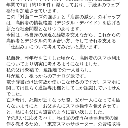
年間で1割（約1000件）減らしており、手続きのウェブ
移行を加速させています。
この「対面ニーズの強さ」と「店舗の減少」のギャップ
は、高齢者の情報格差（デジタル・デバイド）を広げる
新たな社会問題となりつつあります。
今回は、私自身の身近な経験を交えながら、これからの
高齢者とデジタルの向き合い方、そしてそれを支える
「仕組み」について考えてみたいと思います。
私自身、昨年母を亡くした頃から、高齢者のスマホ利用
についてより切実に考えるようになりました。
私の父は88歳で、遠距離での一人暮らし。
耳が遠く、根っからのアナログ派です。
電子辞書だけは何故か使いこなせるのですが、スマホに
関しては長らく通話専用機としてしか認識していません
でした。
亡き母は、死期が近くなった際、父が一人になっても困
らないようにと「お父さんにスマホ操作を覚えさせて」
と、私にも父にも遺言のように言い残しました。
その思いに応えるべく、私は父の使うAndroid端末の操
作を教えるため、「東京スマホサポーター」の資格取得