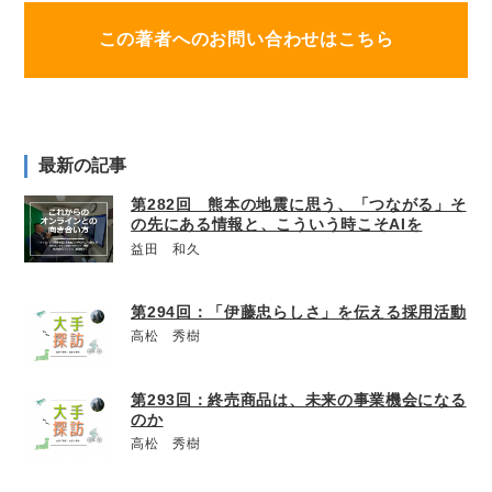
この著者へのお問い合わせはこちら
最新の記事
第282回 熊本の地震に思う、「つながる」そ
の先にある情報と、こういう時こそAIを
益田 和久
第294回：「伊藤忠らしさ」を伝える採用活動
高松 秀樹
第293回：終売商品は、未来の事業機会になる
のか
高松 秀樹