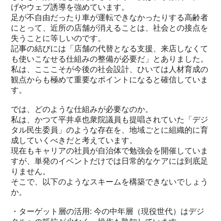
げやウェブ誘導を強めています。
足が不自由だったり車が運転できなかったりする高齢者
にとって、近所の店舗が消えることは、社会との接点を
失うことに等しいのです。
記事の結びには「店舗の代替となる支援、来店しなくて
も使いこなせる仕組みの整備が必要だ」とありました。
私は、こここそが今後の社会設計、ひいては人材育成の
観点からも極めて重要なポイントになると確信していま
す。
では、どのような仕組みが必要なのか。
私は、かつて平井卓也衆院議員も提唱されていた「デジ
タル民生委員」のような存在を、地域ごとに組織的に育
成していくべきだと考えています。
現在もキャリアの社員が自治体で勉強会を開催していま
すが、単発のイベントだけでは日常的なケアには到底足
りません。
そこで、以下のようなスキームを構築できないでしょう
か。
・ターゲット層の活用: 今の中年層（現役世代）はデジ