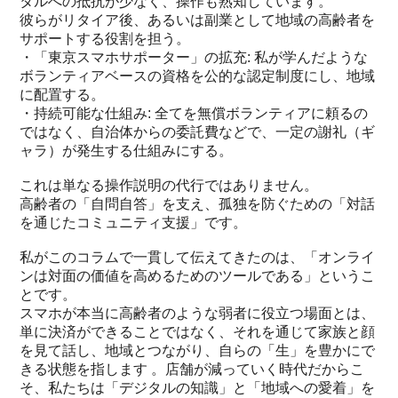
タルへの抵抗が少なく、操作も熟知しています。
彼らがリタイア後、あるいは副業として地域の高齢者を
サポートする役割を担う。
・「東京スマホサポーター」の拡充: 私が学んだような
ボランティアベースの資格を公的な認定制度にし、地域
に配置する。
・持続可能な仕組み: 全てを無償ボランティアに頼るの
ではなく、自治体からの委託費などで、一定の謝礼（ギ
ャラ）が発生する仕組みにする。
これは単なる操作説明の代行ではありません。
高齢者の「自問自答」を支え、孤独を防ぐための「対話
を通じたコミュニティ支援」です。
私がこのコラムで一貫して伝えてきたのは、「オンライ
ンは対面の価値を高めるためのツールである」というこ
とです。
スマホが本当に高齢者のような弱者に役立つ場面とは、
単に決済ができることではなく、それを通じて家族と顔
を見て話し、地域とつながり、自らの「生」を豊かにで
きる状態を指します 。店舗が減っていく時代だからこ
そ、私たちは「デジタルの知識」と「地域への愛着」を