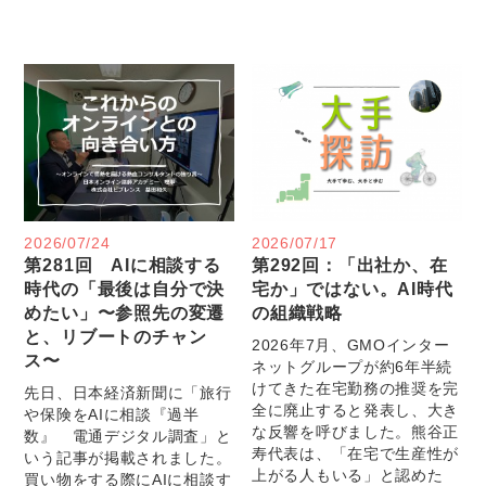
2026/07/24
2026/07/17
第281回 AIに相談する
第292回：「出社か、在
時代の「最後は自分で決
宅か」ではない。AI時代
めたい」〜参照先の変遷
の組織戦略
と、リブートのチャン
2026年7月、GMOインター
ス〜
ネットグループが約6年半続
けてきた在宅勤務の推奨を完
先日、日本経済新聞に「旅行
全に廃止すると発表し、大き
や保険をAIに相談『過半
な反響を呼びました。熊谷正
数』 電通デジタル調査」と
寿代表は、「在宅で生産性が
いう記事が掲載されました。
上がる人もいる」と認めた
買い物をする際にAIに相談す