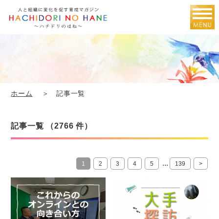
ホーム
＞ 記事一覧
記事一覧 （2766 件）
...
1
2
3
4
5
139
>