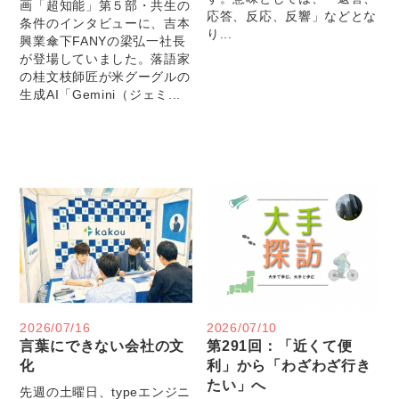
画「超知能」第５部・共生の
応答、反応、反響」などとな
条件のインタビューに、吉本
り...
興業傘下FANYの梁弘一社長
が登場していました。落語家
の桂文枝師匠が米グーグルの
生成AI「Gemini（ジェミ...
2026/07/16
2026/07/10
言葉にできない会社の文
第291回：「近くて便
化
利」から「わざわざ行き
たい」へ
先週の土曜日、typeエンジニ