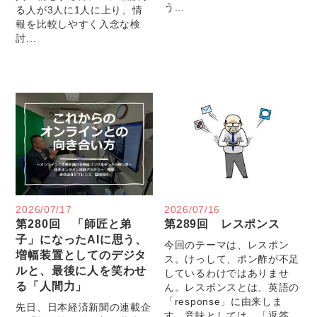
う...
る人が3人に1人に上り、情
報を比較しやすく入念な検
討...
2026/07/17
2026/07/16
第280回 「師匠と弟
第289回 レスポンス
子」になったAIに思う、
今回のテーマは、レスポン
増幅装置としてのデジタ
ス。けっして、ポン酢が不足
ルと、最後に人を笑わせ
しているわけではありませ
る「人間力」
ん。レスポンスとは、英語の
「response」に由来しま
先日、日本経済新聞の連載企
す。意味としては、「返答、