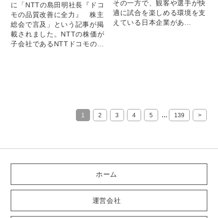
その一方で、観客や選手が快
に「NTTの島田明社長『ドコ
適に試合を楽しめる環境を支
モの品質改善に全力』 株主
えている日本企業があ...
総会で言及」という記事が掲
載されました。NTTの株価が
子会社であるNTTドコモの...
...
1
2
3
4
5
139
>
ホーム
運営会社