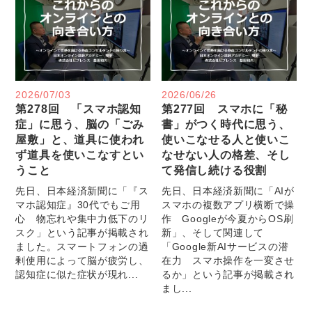
2026/07/03
2026/06/26
第278回 「スマホ認知
第277回 スマホに「秘
症」に思う、脳の「ごみ
書」がつく時代に思う、
屋敷」と、道具に使われ
使いこなせる人と使いこ
ず道具を使いこなすとい
なせない人の格差、そし
うこと
て発信し続ける役割
先日、日本経済新聞に「『ス
先日、日本経済新聞に「AIが
マホ認知症』30代でもご用
スマホの複数アプリ横断で操
心 物忘れや集中力低下のリ
作 Googleが今夏からOS刷
スク」という記事が掲載され
新」、そして関連して
ました。スマートフォンの過
「Google新AIサービスの潜
剰使用によって脳が疲労し、
在力 スマホ操作を一変させ
認知症に似た症状が現れ...
るか」という記事が掲載され
まし...