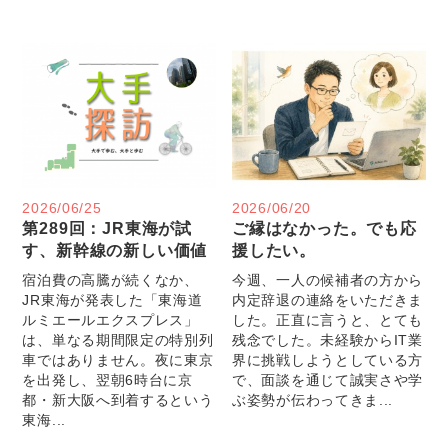
2026/06/25
2026/06/20
第289回：JR東海が試
ご縁はなかった。でも応
す、新幹線の新しい価値
援したい。
宿泊費の高騰が続くなか、
今週、一人の候補者の方から
JR東海が発表した「東海道
内定辞退の連絡をいただきま
ルミエールエクスプレス」
した。正直に言うと、とても
は、単なる期間限定の特別列
残念でした。未経験からIT業
車ではありません。夜に東京
界に挑戦しようとしている方
を出発し、翌朝6時台に京
で、面談を通じて誠実さや学
都・新大阪へ到着するという
ぶ姿勢が伝わってきま...
東海...