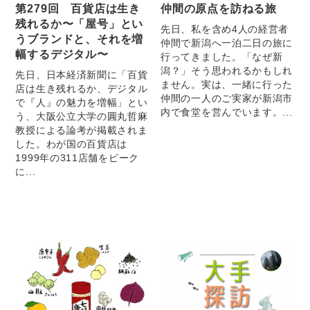
第279回 百貨店は生き
仲間の原点を訪ねる旅
残れるか〜「屋号」とい
先日、私を含め4人の経営者
うブランドと、それを増
仲間で新潟へ一泊二日の旅に
幅するデジタル〜
行ってきました。「なぜ新
潟？」そう思われるかもしれ
先日、日本経済新聞に「百貨
ません。実は、一緒に行った
店は生き残れるか、デジタル
仲間の一人のご実家が新潟市
で『人』の魅力を増幅」とい
内で食堂を営んでいます。...
う、大阪公立大学の圓丸哲麻
教授による論考が掲載されま
した。わが国の百貨店は
1999年の311店舗をピーク
に...