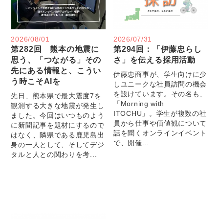
2026/08/01
2026/07/31
第282回 熊本の地震に
第294回：「伊藤忠らし
思う、「つながる」その
さ」を伝える採用活動
先にある情報と、こうい
伊藤忠商事が、学生向けに少
う時こそAIを
しユニークな社員訪問の機会
を設けています。その名も、
先日、熊本県で最大震度7を
「Morning with
観測する大きな地震が発生し
ITOCHU」。学生が複数の社
ました。今回はいつものよう
員から仕事や価値観について
に新聞記事を題材にするので
話を聞くオンラインイベント
はなく、隣県である鹿児島出
で、開催...
身の一人として、そしてデジ
タルと人との関わりを考...