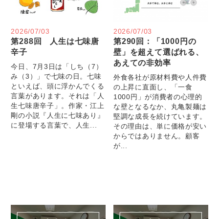
2026/07/03
2026/07/03
第288回 人生は七味唐
第290回：「1000円の
辛子
壁」を超えて選ばれる、
あえての非効率
今日、7月3日は「しち（7）
み（3）」で七味の日。七味
外食各社が原材料費や人件費
といえば、頭に浮かんでくる
の上昇に直面し、「一食
言葉があります。それは「人
1000円」が消費者の心理的
生七味唐辛子」。作家・江上
な壁となるなか、丸亀製麺は
剛の小説『人生に七味あり』
堅調な成長を続けています。
に登場する言葉で、人生...
その理由は、単に価格が安い
からではありません。顧客
が...