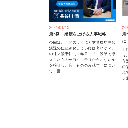
2021/01/13
20
第5回 業績を上げる人事戦略
第
に
今回は、「どのように人材育成や理念
浸透の仕組み化していけば良いか？」
上
の【２段階】（２年目）「１段階で導
う
入したものを自社に合うか合わないか
う
を検証し、合うもののみ残す」につい
の
て、書...
れ
歩道