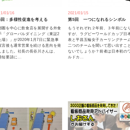
21/01/16
2021/01/15
5回：多様性促進を考える
第5回 一つになれるシンボル
都圏を中心に飲食店を展開する外食
もうそれぞれ２年前、３年前にな
手「グローバルダイニング（東証2
すが、ラグビーワールドカップ日
上場）」が2020年1月7日に緊急事
表と平昌五輪女子カーリングチー
宣言後も通常営業を続ける意向を発
二つのチームを聞いて思い出すこ
しました。社長の長谷川さんは、
ないでしょうか？前者は日本初の
時短要請に...
ルドカ...