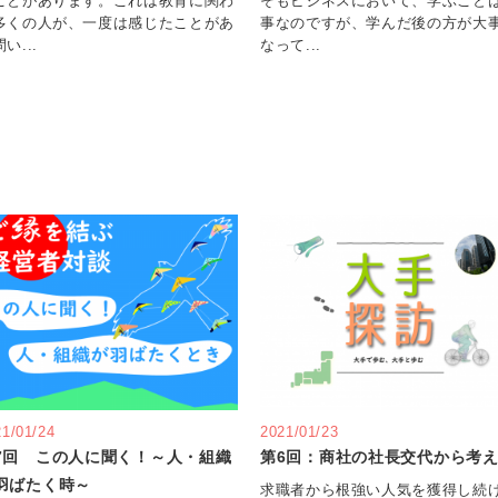
ことがあります。これは教育に関わ
そもビジネスにおいて、学ぶこと
多くの人が、一度は感じたことがあ
事なのですが、学んだ後の方が大
い...
なって...
21/01/24
2021/01/23
7回 この人に聞く！～人・組織
第6回：商社の社長交代から考
羽ばたく時～
求職者から根強い人気を獲得し続