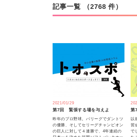
記事一覧 （2768 件）
2021/01/29
20
第7回 緊張する場を与えよ
第
昨年のプロ野球。パリーグでダントツ
以
の優勝、そしてセリーグチャンピオン
習
の巨人に対して４連勝で、4年連続の
で