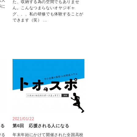
は大
た、収納する為の空間でもありませ
事に
ん。こんなつまらないオヤジギャ
グ、、、私の研修でも体験することが
できます（笑） ...
2021/01/22
える
第6回 応援される人になる
ける
年末年始にかけて開催された全国高校