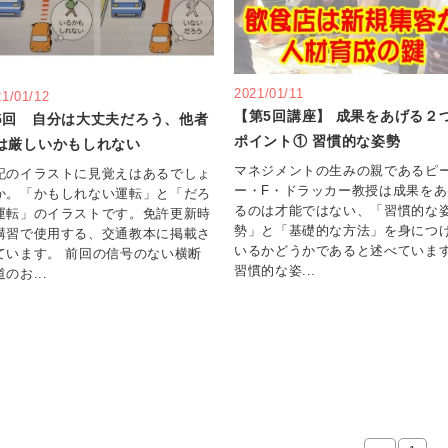
2021/01/11
21/01/12
【第5回講座】 成果をあげる２
5回 自分は大丈夫だろう、他者
ポイント① 習慣的な姿勢
は厳しいかもしれない
マネジメントの生みの親であるピ
記のイラストに見覚えはあるでしょ
ー・F・ドラッカー教授は成果をあ
か。「かもしれない運転」と「だろ
るのは才能ではない、「習慣的な
運転」のイラストです。免許更新時
勢」と「基礎的な方法」を身につ
講習で使用する、交通教本に掲載さ
いるかどうかであると述べていま
ています。 前回の信号のない横断
習慣的な姿...
のお...