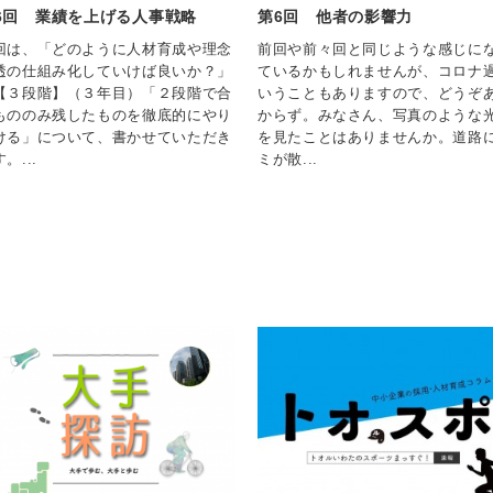
6回 業績を上げる人事戦略
第6回 他者の影響力
回は、「どのように人材育成や理念
前回や前々回と同じような感じに
透の仕組み化していけば良いか？」
ているかもしれませんが、コロナ
【３段階】（３年目）「２段階で合
いうこともありますので、どうぞ
もののみ残したものを徹底的にやり
からず。みなさん、写真のような
ける」について、書かせていただき
を見たことはありませんか。道路
。...
ミが散...