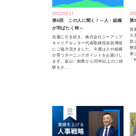
2021/01/17
20
第6回 この人に聞く！～人・組織
第
が羽ばたく時～
首
大
先週に引き続き、株式会社ジーアップ
部
キャリアセンター代表取締役加賀博様
態
にご協力頂きました。今週は人や組織
表
が育つターニングポイントをお届けし
「
ます。金山：創業から30年以上のご経
験をさ...