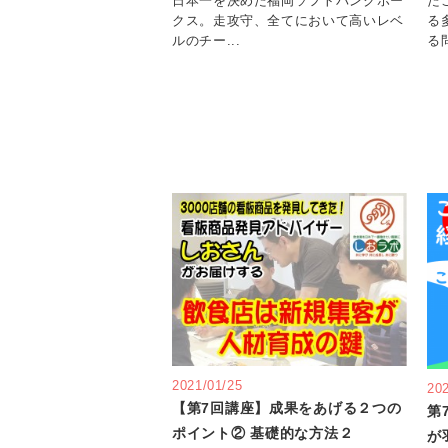
日本一を決めた福岡ソフトバンクホー
た
クス。走攻守、全てにおいて高いレベ
る
ルのチー...
る問
2021/01/25
20
【第7回講座】成果をあげる２つの
第
ポイント② 基礎的な方法２
が