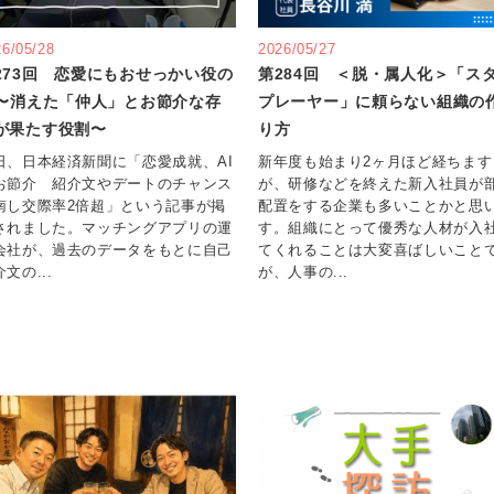
26/05/28
2026/05/27
273回 恋愛にもおせっかい役の
第284回 ＜脱・属人化＞「ス
I〜消えた「仲人」とお節介な存
プレーヤー」に頼らない組織の
が果たす役割〜
り方
日、日本経済新聞に「恋愛成就、AI
新年度も始まり2ヶ月ほど経ちます
お節介 紹介文やデートのチャンス
が、研修などを終えた新入社員が
南し交際率2倍超」という記事が掲
配置をする企業も多いことかと思
されました。マッチングアプリの運
す。組織にとって優秀な人材が入
会社が、過去のデータをもとに自己
てくれることは大変喜ばしいこと
文の...
が、人事の...