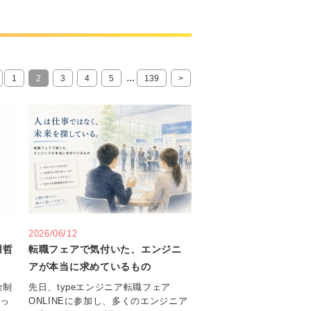
...
1
2
3
4
5
139
>
2026/06/12
用哲
転職フェアで気付いた、エンジニ
アが本当に求めているもの
金制
先日、typeエンジニア転職フェア
がっ
ONLINEに参加し、多くのエンジニア