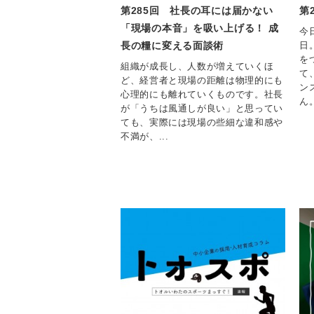
第285回 社長の耳には届かない
第
「現場の本音」を吸い上げる！ 成
今
長の糧に変える面談術
日
を
組織が成長し、人数が増えていくほ
て
ど、経営者と現場の距離は物理的にも
ン
心理的にも離れていくものです。社長
ん
が「うちは風通しが良い」と思ってい
ても、実際には現場の些細な違和感や
不満が、...