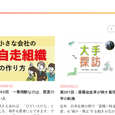
<
26/06/15
2026/06/12
262回 一番残酷なのは、悪意の
第287回：退職金改革が映す雇
い人
学の転換
意さえあれば、「ひどい人だな」と
近年、日本企業の間で「退職一時
える。相手を悪者にもできます。で
度」を“縮小・廃止”する動きが広