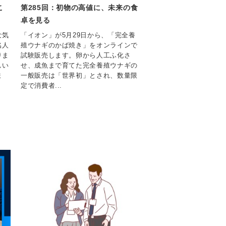
こ
第285回：初物の高値に、未来の食
卓を見る
な気
「イオン」が5月29日から、「完全養
名人
殖ウナギのかば焼き」をオンラインで
りま
試験販売します。卵から人工ふ化さ
しい
せ、成魚まで育てた完全養殖ウナギの
ま
一般販売は「世界初」とされ、数量限
定で消費者...