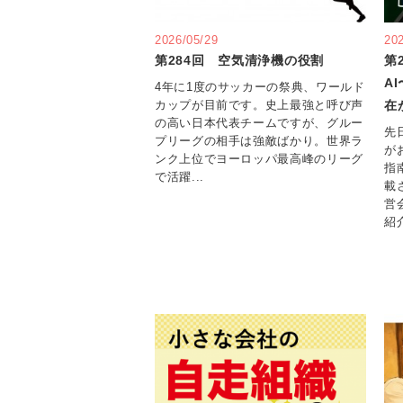
2026/05/29
20
第284回 空気清浄機の役割
第
A
4年に1度のサッカーの祭典、ワールド
在
カップが目前です。史上最強と呼び声
の高い日本代表チームですが、グルー
先
プリーグの相手は強敵ばかり。世界ラ
が
ンク上位でヨーロッパ最高峰のリーグ
指
で活躍...
載
営
紹介