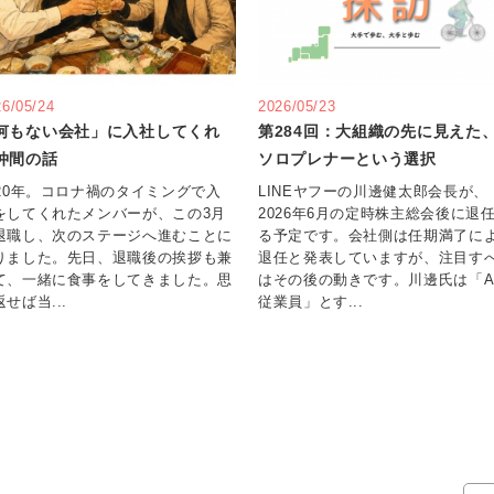
26/05/24
2026/05/23
何もない会社」に入社してくれ
第284回：大組織の先に見えた、
仲間の話
ソロプレナーという選択
020年。コロナ禍のタイミングで入
LINEヤフーの川邊健太郎会長が、
をしてくれたメンバーが、この3月
2026年6月の定時株主総会後に退
退職し、次のステージへ進むことに
る予定です。会社側は任期満了に
りました。先日、退職後の挨拶も兼
退任と発表していますが、注目す
て、一緒に食事をしてきました。思
はその後の動きです。川邊氏は「A
せば当...
従業員」とす...