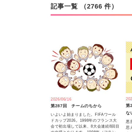
記事一覧 （2766 件）
20
2026/06/16
第
第287回 チームのちから
な
いよいよ始まりました。FIFAワール
ドカップ2026。1998年のフランス大
悪
会で初出場して以来、8大会連続8回目
思