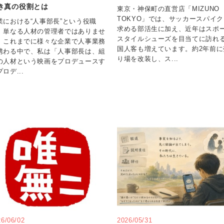
き真の役割とは
東京・神保町の直営店「MIZUNO
TOKYO」では、サッカースパイク
業における“人事部長”という役職
求める部活生に加え、近年はスポ
、単なる人材の管理者ではありませ
スタイルシューズを目当てに訪れ
。これまでに様々な企業で人事業務
国人客も増えています。約2年前に
携わる中で、私は「人事部長は、組
り場を改装し、ス...
の人材という映画をプロデュースす
ロデ...
26/06/02
2026/05/31