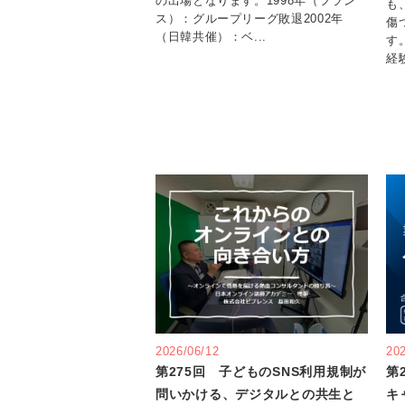
の出場となります。1998年（フラン
も
ス）：グループリーグ敗退2002年
傷
（日韓共催）：ベ...
す
経験
2026/06/12
20
第275回 子どものSNS利用規制が
第
問いかける、デジタルとの共生と
キ