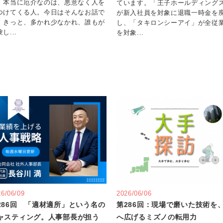
、本当に厄介なのは、悪意なく人を
ています。「王子ホールディング
つけてくる人。今日はそんなお話で
が新入社員を対象に退職一時金を
。きっと、多かれ少なかれ、誰もが
し、「タキロンシーアイ」が全従
し...
を対象...
26/06/09
2026/06/06
286回 「適材適所」という名の
第286回：現場で磨いた技術を
ャスティング。人事部長が担う
へ広げるミズノの転用力