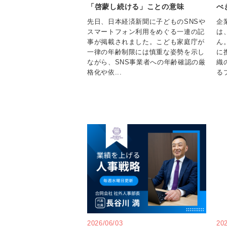
「啓蒙し続ける」ことの意味
べ
先日、日本経済新聞に子どものSNSや
企
スマートフォン利用をめぐる一連の記
は
事が掲載されました。こども家庭庁が
ん
一律の年齢制限には慎重な姿勢を示し
に
ながら、SNS事業者への年齢確認の厳
織
格化や依...
るプ
2026/06/03
20