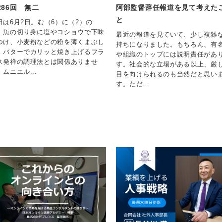
286回 無二
阿部監督辞任報道を見て考えた
と
日は6月2日。む（6）に（2）の
。魚の切り身に塩やコショウで下味
最近の報道を見ていて、少し複雑
つけ、小麦粉などの粉を薄くまぶし
持ちになりました。もちろん、有
、バターでカリッと焼き上げるフラ
や組織のトップには説明責任があ
ス発祥の調理法とは関係ありませ
す。社会的な立場がある以上、厳
。ムニエル...
目を向けられるのも当然だと思い
す。ただ...