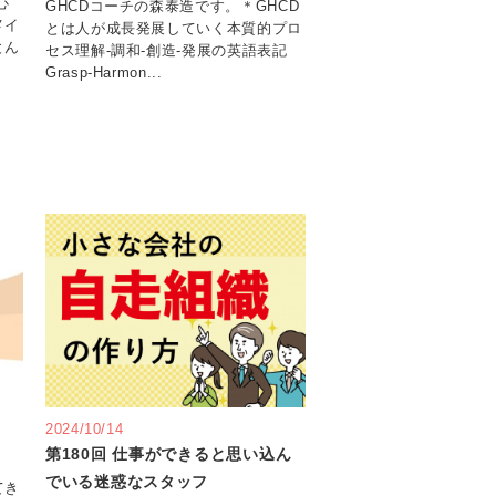
心
GHCDコーチの森泰造です。＊GHCD
メイ
とは人が成長発展していく本質的プロ
とん
セス理解‐調和‐創造‐発展の英語表記
Grasp-Harmon...
2024/10/14
第180回 仕事ができると思い込ん
でいる迷惑なスタッフ
てき