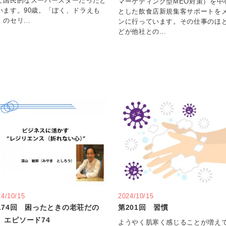
て国民的なスーパースターだったと
マーケティング型MEO対策）を中
います。90歳。「ぼく、ドラえも
とした飲食店新規集客サポートを
のセリ...
ンに行っています。その仕事のほ
どが他社との...
24/10/15
2024/10/15
174回 困ったときの老荘だの
第201回 習慣
 エピソード74
ようやく肌寒く感じることが増え