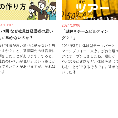
24/10/07
2024/10/06
179回 なぜ社員は経営者の思い
「謎解きチームビルディン
りに動かないのか？
グ？！」
なぜ社員が思い通りに動かないと思
2024年3月に体験型テーマパーク
ますか？」と、某顧問先の経営者に
マーシブフォート東京」がお台場
聞きしたことがあります。すると、
アにオープンしましたね。脱出ゲ
社員のレベルが低い」という答えが
やパズルに迷路など、体験を通じ
ってきたことがありますが、それは
しむことができるそうです。近年
ま...
いった体...