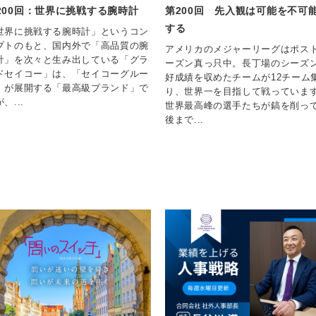
200回：世界に挑戦する腕時計
第200回 先入観は可能を不可
する
世界に挑戦する腕時計」というコン
プトのもと、国内外で「高品質の腕
アメリカのメジャーリーグはポス
計」を次々と生み出している「グラ
ーズン真っ只中。長丁場のシーズ
ドセイコー」は、「セイコーグルー
好成績を収めたチームが12チーム
」が展開する「最高級ブランド」で
り、世界一を目指して戦っていま
、...
世界最高峰の選手たちが鎬を削っ
後まで...