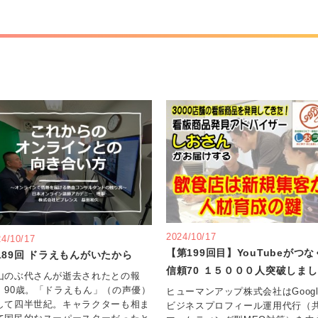
2024/10/17
24/10/17
【第199回目】YouTubeがつな
189回 ドラえもんがいたから
信頼70 １５０００人突破しま
山のぶ代さんが逝去されたとの報
。90歳。「ドラえもん」（の声優）
ヒューマンアップ株式会社はGoogl
して四半世紀。キャラクターも相ま
ビジネスプロフィール運用代行（