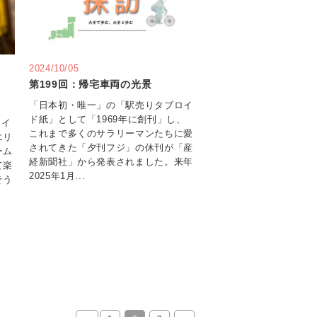
2024/10/05
第199回：帰宅車両の光景
「日本初・唯一」の「駅売りタブロイ
ド紙」として「1969年に創刊」し、
「イ
これまで多くのサラリーマンたちに愛
エリ
されてきた「夕刊フジ」の休刊が「産
ーム
経新聞社」から発表されました。来年
て楽
2025年1月...
そう