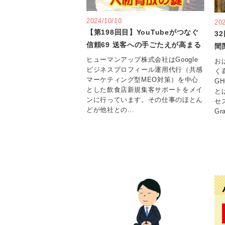
2024/10/10
20
【第198回目】YouTubeがつなぐ
3
信頼69 送客への手ごたえが高まる
間
ヒューマンアップ株式会社はGoogle
お
ビジネスプロフィール運用代行（共感
く
マーケティング型MEO対策）を中心
G
とした飲食店新規集客サポートをメイ
と
ンに行っています。その仕事のほとん
セ
どが他社との...
Gr