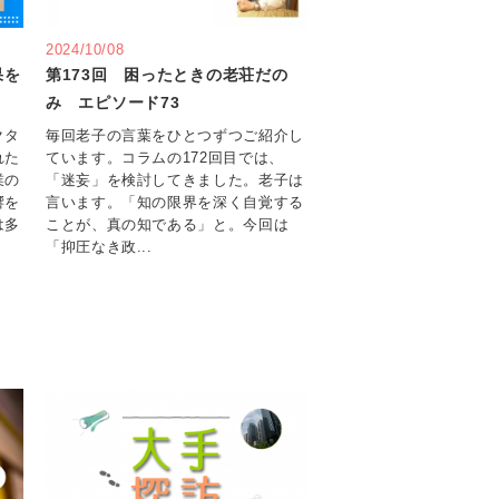
2024/10/08
果を
第173回 困ったときの老荘だの
み エピソード73
クタ
毎回老子の言葉をひとつずつご紹介し
れた
ています。コラムの172回目では、
業の
「迷妄」を検討してきました。老子は
響を
言います。「知の限界を深く自覚する
は多
ことが、真の知である」と。今回は
「抑圧なき政...