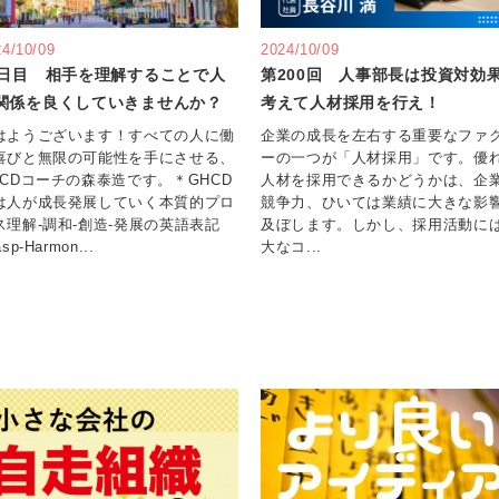
24/10/09
2024/10/09
2日目 相手を理解することで人
第200回 人事部長は投資対効
関係を良くしていきませんか？
考えて人材採用を行え！
はようございます！すべての人に働
企業の成長を左右する重要なファ
喜びと無限の可能性を手にさせる、
ーの一つが「人材採用」です。優
HCDコーチの森泰造です。＊GHCD
人材を採用できるかどうかは、企
は人が成長発展していく本質的プロ
競争力、ひいては業績に大きな影
ス理解‐調和‐創造‐発展の英語表記
及ぼします。しかし、採用活動に
asp-Harmon...
大なコ...