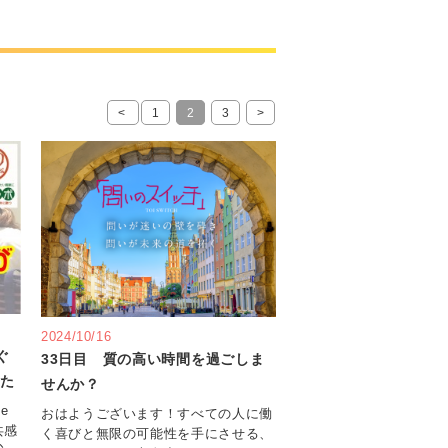
<
1
2
3
>
2024/10/16
ぐ
33日目 質の高い時間を過ごしま
した
せんか？
e
おはようございます！すべての人に働
共感
く喜びと無限の可能性を手にさせる、