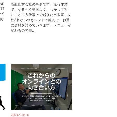
を崩
高級食材会社の事例です。流れ作業
マ肺
で、なるべく効率よく、しかし丁寧
ウイ
に！という仕事上で起きた出来事。女
的な
性8名がいつもシフトで組んで、お重
に食材を詰めていきます。メニューが
変わるので毎...
2024/10/10