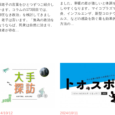
ました。寒暖の差が激しいと体調
回老子の言葉をひとつずつご紹介し
しやすくなります。マイコプラズ
います。コラムの173回目では、
炎、インフルエンザ、新型コロナ
抑圧なき政治」を検討してきまし
ルス、などの感染を防ぐ最も効果
。老子は言います。「無為の政治を
方法の...
なうならば、民衆は自然に治まり、
政者が存在...
24/10/12
2024/10/11