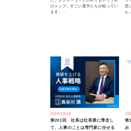
た。メジャーリーグの中でもトップ中
っ
のトップ。すごい選手たちが戦ってい
思
ます。...
ん」
2024/10/16
20
第201回 社長は社長業に専念し
第
て、人事のことは専門家に任せる
み