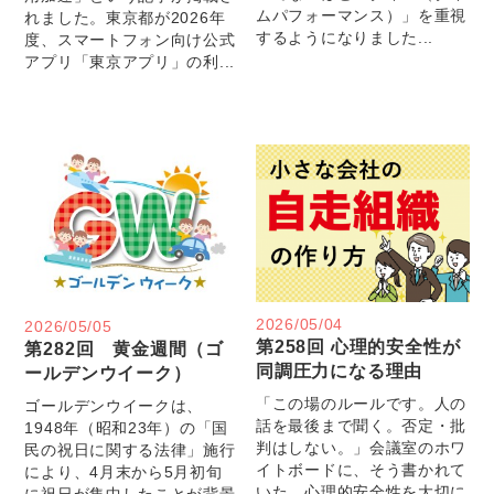
ムパフォーマンス）」を重視
れました。東京都が2026年
するようになりました...
度、スマートフォン向け公式
アプリ「東京アプリ」の利...
2026/05/04
2026/05/05
第258回 心理的安全性が
第282回 黄金週間（ゴ
同調圧力になる理由
ールデンウイーク）
「この場のルールです。人の
ゴールデンウイークは、
話を最後まで聞く。否定・批
1948年（昭和23年）の「国
判はしない。」会議室のホワ
民の祝日に関する法律」施行
イトボードに、そう書かれて
により、4月末から5月初旬
いた。心理的安全性を大切に
に祝日が集中したことが背景