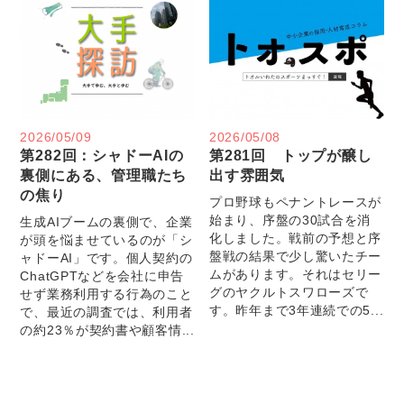
2026/05/09
2026/05/08
第282回：シャドーAIの
第281回 トップが醸し
裏側にある、管理職たち
出す雰囲気
の焦り
プロ野球もペナントレースが
始まり、序盤の30試合を消
生成AIブームの裏側で、企業
化しました。戦前の予想と序
が頭を悩ませているのが「シ
盤戦の結果で少し驚いたチー
ャドーAI」です。個人契約の
ムがあります。それはセリー
ChatGPTなどを会社に申告
グのヤクルトスワローズで
せず業務利用する行為のこと
す。昨年まで3年連続での5...
で、最近の調査では、利用者
の約23％が契約書や顧客情...