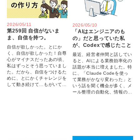
2026/05/11
2026/05/10
第259回 自信がないま
「AIはエンジニアのも
ま、自信を持つ。
の」だと思っていた私
が、Codexで感じたこと
自信が欲しかった。とにか
く、自信が欲しかった！自尊
最近、経営者仲間と話してい
心がマイナスだったあの頃、
ると、AIによる業務効率化の
私はずっとそう思っていまし
話題が本当に増えました。特
た。だから、自信をつけるた
に、「Claude Codeを使っ
めに、とにかくチャレンジを
て業務がかなり変わった」と
して動き続けて…もがいて...
いう話を聞く機会が多く、メ
ール整理の自動化、情報の...