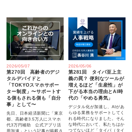
2026/05/07
2026/05/06
第270回 高齢者のデジ
第281回 タイパ至上主
タルデバイドと
義の罠？ 便利なツールが
「TOKYOスマホサポー
増えるほど「生産性」が
ター制度」〜サポートす
下がる本当の理由とAI時
る側もされる側も「自分
代の「やめる勇気」
事」として〜
デジタル化が加速し、AIがあ
らゆる業務をサポートしてく
先日、日本経済新聞に「東京
れる時代になりました。そん
都、高齢者3.5万人にスマホ
な時代において、私たちはか
代3万円補助 公式アプリ活
つてないほど「タイパ（タイ
用加速」という記事が掲載さ