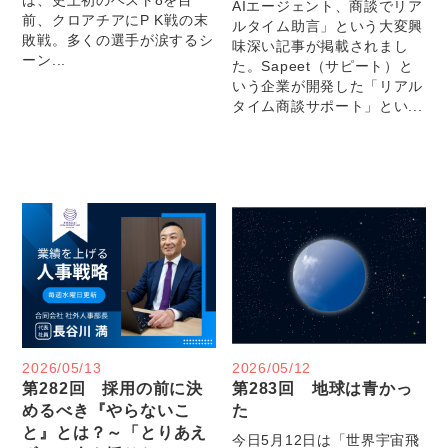
AIエージェント、商談でリア
前、クロアチアにP K戦の末
ルタイム助言」という大変興
敗戦。多くの選手が涙するシ
味深い記事が掲載されまし
ーン...
た。Sapeet（サピート）と
いう企業が開発した「リアル
タイム商談サポート」とい...
2026/05/13
2026/05/12
第282回 採用の前に決
第283回 地球は青かっ
めるべき『やらないこ
た
と』とは？～「とりあえ
今日5月12日は「世界宇宙飛