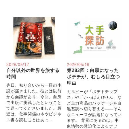
2026/05/17
2026/05/16
自分以外の世界を旅する
第283回：白黒になった
時間
ポテチが、むしろ目立つ
理由
先日、知り合いから一冊の小
説が届きました。彼とは以前
カルビーが「ポテトチップ
から面識があり、今回、自身
ス」や「かっぱえびせん」な
で出版に挑戦したということ
ど主力商品のパッケージを白
で送ってくださいました。最
黒基調へ切り替える――そん
近は、仕事関係の本やビジネ
なニュースが話題になってい
ス書を読むことはあっ...
ます。 背景にあるのは、中
東情勢の緊迫化によるナフ