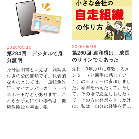
2026/05/18
2026/05/19
第260回 違和感は、成長
第284回 デジタルで身
のサインでもあった
分証明
先日、3年ぶりに尊敬するメ
身分証明書といえば、顔写真
ンター（と勝手に感じてい
付きの公的書類です。代表的
た）のセミナーに参加しまし
なものとしては、・運転免許
た。感謝を伝えたくて。そし
証・マイナンバーカード・パ
て、その場で恩返しもしたく
スポートなどがあります。こ
て。その方の発想をきっかけ
れらが手元にない場合は、健
に、私は、自分の経験を元...
康保険証や年金手帳、...