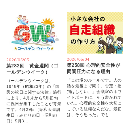
2026/05/04
2026/05/05
第258回 心理的安全性が
第282回 黄金週間（ゴ
同調圧力になる理由
ールデンウイーク）
「この場のルールです。人の
ゴールデンウイークは、
話を最後まで聞く。否定・批
1948年（昭和23年）の「国
判はしない。」会議室のホワ
民の祝日に関する法律」施行
イトボードに、そう書かれて
により、4月末から5月初旬
いた。心理的安全性を大切に
に祝日が集中したことが背景
している組織なんだな。最初
です。4月29日（昭和天皇誕
は、そう思った。でも...
生日→みどりの日→昭和の
日）5月3...