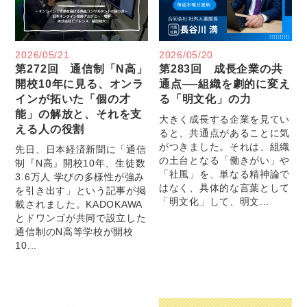
2026/05/21
2026/05/20
第272回 通信制「N高」
第283回 成長企業の共
開校10年に見る、オンラ
通点──組織を劇的に変え
インが拓いた「個の才
る「明文化」の力
能」の解放と、それを支
大きく成長する企業を見てい
える人の役割
ると、共通点があることに気
がつきました。それは、組織
先日、日本経済新聞に「通信
の土台となる「働きがい」や
制『N高』開校10年、生徒数
「社風」を、単なる精神論で
3.6万人 学びの多様性が強み
はなく、具体的な言葉として
を引き出す」という記事が掲
「明文化」して、明文...
載されました。KADOKAWA
とドワンゴが共同で設立した
通信制のN高等学校が開校
10...