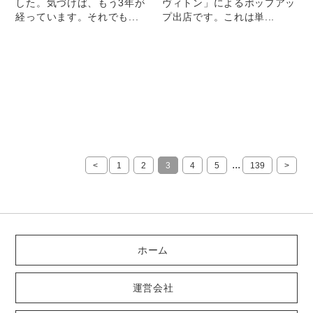
した。気づけば、もう3年が
ヴィトン」によるポップアッ
経っています。それでも...
プ出店です。これは単...
...
<
1
2
3
4
5
139
>
ホーム
運営会社