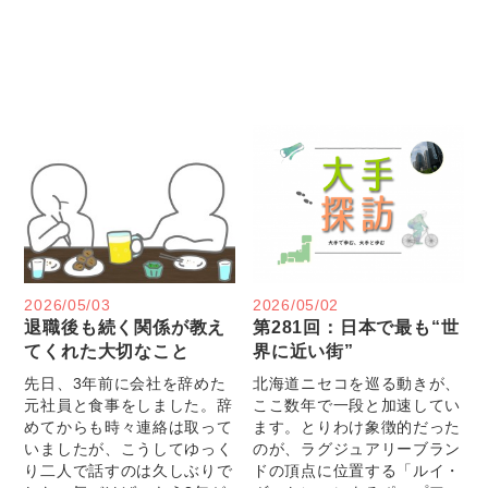
2026/05/03
2026/05/02
退職後も続く関係が教え
第281回：日本で最も“世
てくれた大切なこと
界に近い街”
先日、3年前に会社を辞めた
北海道ニセコを巡る動きが、
元社員と食事をしました。辞
ここ数年で一段と加速してい
めてからも時々連絡は取って
ます。とりわけ象徴的だった
いましたが、こうしてゆっく
のが、ラグジュアリーブラン
り二人で話すのは久しぶりで
ドの頂点に位置する「ルイ・