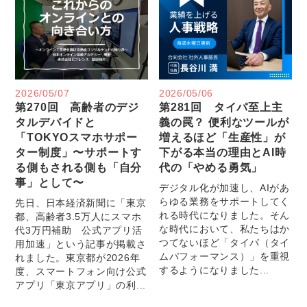
2026/05/07
2026/05/06
第270回 高齢者のデジ
第281回 タイパ至上主
タルデバイドと
義の罠？ 便利なツールが
「TOKYOスマホサポー
増えるほど「生産性」が
ター制度」〜サポートす
下がる本当の理由とAI時
る側もされる側も「自分
代の「やめる勇気」
事」として〜
デジタル化が加速し、AIがあ
らゆる業務をサポートしてく
先日、日本経済新聞に「東京
れる時代になりました。そん
都、高齢者3.5万人にスマホ
な時代において、私たちはか
代3万円補助 公式アプリ活
つてないほど「タイパ（タイ
用加速」という記事が掲載さ
ムパフォーマンス）」を重視
れました。東京都が2026年
するようになりました...
度、スマートフォン向け公式
アプリ「東京アプリ」の利...