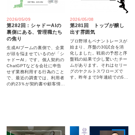
2026/05/09
2026/05/08
第282回：シャドーAIの
第281回 トップが醸し
裏側にある、管理職たち
出す雰囲気
の焦り
プロ野球もペナントレースが
始まり、序盤の30試合を消
生成AIブームの裏側で、企業
化しました。戦前の予想と序
が頭を悩ませているのが「シ
盤戦の結果で少し驚いたチー
ャドーAI」です。個人契約の
ムがあります。それはセリー
ChatGPTなどを会社に申告
グのヤクルトスワローズで
せず業務利用する行為のこと
す。昨年まで3年連続での5...
で、最近の調査では、利用者
の約23％が契約書や顧客情...