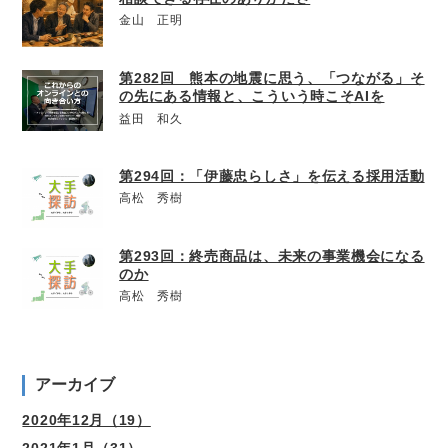
金山 正明
第282回 熊本の地震に思う、「つながる」そ
の先にある情報と、こういう時こそAIを
益田 和久
第294回：「伊藤忠らしさ」を伝える採用活動
高松 秀樹
第293回：終売商品は、未来の事業機会になる
のか
高松 秀樹
アーカイブ
2020年12月（19）