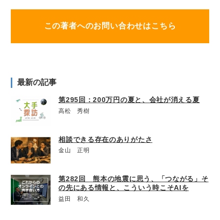
この著者へのお問い合わせはこちら
最新の記事
第295回：200万円の夏と、会社が消える夏
高松 秀樹
相談できる存在のありがたさ
金山 正明
第282回 熊本の地震に思う、「つながる」そ
の先にある情報と、こういう時こそAIを
益田 和久