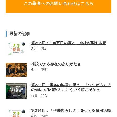
この著者へのお問い合わせはこちら
最新の記事
第295回：200万円の夏と、会社が消える夏
高松 秀樹
相談できる存在のありがたさ
金山 正明
第282回 熊本の地震に思う、「つながる」そ
の先にある情報と、こういう時こそAIを
益田 和久
第294回：「伊藤忠らしさ」を伝える採用活動
高松 秀樹