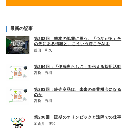
最新の記事
第282回 熊本の地震に思う、「つながる」そ
の先にある情報と、こういう時こそAIを
益田 和久
第294回：「伊藤忠らしさ」を伝える採用活動
高松 秀樹
第293回：終売商品は、未来の事業機会になる
のか
高松 秀樹
第290回 延期のオリンピックと遠隔での仕事
加倉井 正和