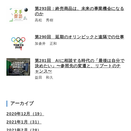
第293回：終売商品は、未来の事業機会になる
のか
高松 秀樹
第290回 延期のオリンピックと遠隔での仕事
加倉井 正和
第281回 AIに相談する時代の「最後は自分で
決めたい」〜参照先の変遷と、リブートのチ
ャンス〜
益田 和久
アーカイブ
2020年12月（19）
2021年1月（31）
2021年2月（28）