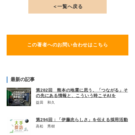
＜一覧へ戻る
この著者へのお問い合わせはこちら
最新の記事
第282回 熊本の地震に思う、「つながる」そ
の先にある情報と、こういう時こそAIを
益田 和久
第294回：「伊藤忠らしさ」を伝える採用活動
高松 秀樹