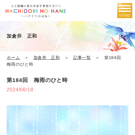
加倉井 正和
ホーム
＞
加倉井 正和
＞
記事一覧
＞ 第184回
梅雨のひと時
第184回 梅雨のひと時
2024/06/18