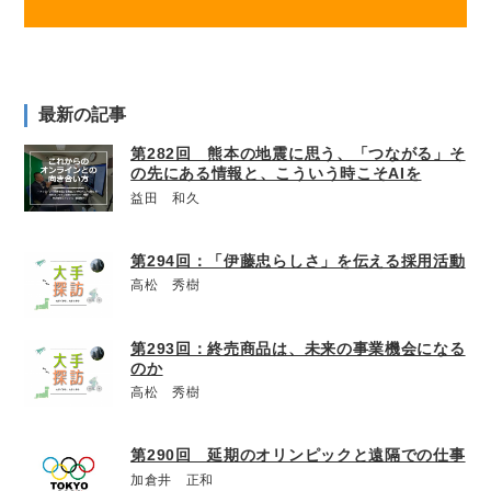
最新の記事
第282回 熊本の地震に思う、「つながる」そ
の先にある情報と、こういう時こそAIを
益田 和久
第294回：「伊藤忠らしさ」を伝える採用活動
高松 秀樹
第293回：終売商品は、未来の事業機会になる
のか
高松 秀樹
第290回 延期のオリンピックと遠隔での仕事
加倉井 正和