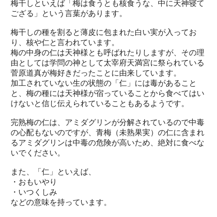
梅干しといえば「梅は食うとも核食うな、中に天神寝て
ござる」という言葉があります。
梅干しの種を割ると薄皮に包まれた白い実が入ってお
り、核や仁と言われています。
梅の中身の仁は天神様とも呼ばれたりしますが、その理
由としては学問の神として太宰府天満宮に祭られている
菅原道真が梅好きだったことに由来しています。
加工されていない生の状態の「仁」には毒があること
と、梅の種には天神様が宿っていることから食べてはい
けないと信じ伝えられていることもあるようです。
完熟梅の仁は、アミダグリンが分解されているので中毒
の心配もないのですが、青梅（未熟果実）の仁に含まれ
るアミダグリンは中毒の危険が高いため、絶対に食べな
いでください。
また、「仁」といえば、
・おもいやり
・いつくしみ
などの意味を持っています。