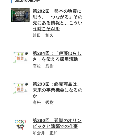
第282回 熊本の地震に
思う、「つながる」その
先にある情報と、こうい
う時こそAIを
益田 和久
第294回：「伊藤忠らし
さ」を伝える採用活動
高松 秀樹
第293回：終売商品は、
未来の事業機会になるの
か
高松 秀樹
第290回 延期のオリン
ピックと遠隔での仕事
加倉井 正和