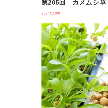
第205回 カメムシ草
2024/11/08