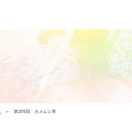
覧
＞ 第205回 カメムシ草