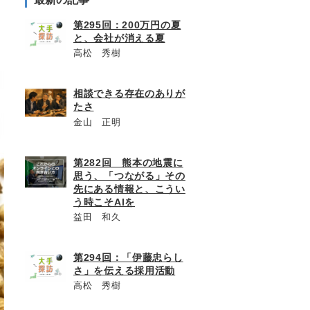
第295回：200万円の夏
と、会社が消える夏
高松 秀樹
相談できる存在のありが
たさ
金山 正明
第282回 熊本の地震に
思う、「つながる」その
先にある情報と、こうい
う時こそAIを
益田 和久
第294回：「伊藤忠らし
さ」を伝える採用活動
高松 秀樹