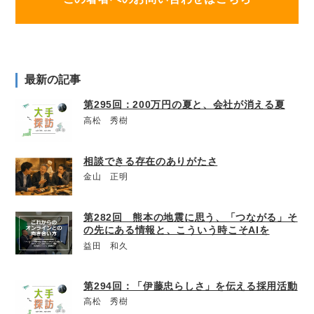
最新の記事
第295回：200万円の夏と、会社が消える夏
高松 秀樹
相談できる存在のありがたさ
金山 正明
第282回 熊本の地震に思う、「つながる」そ
の先にある情報と、こういう時こそAIを
益田 和久
第294回：「伊藤忠らしさ」を伝える採用活動
高松 秀樹