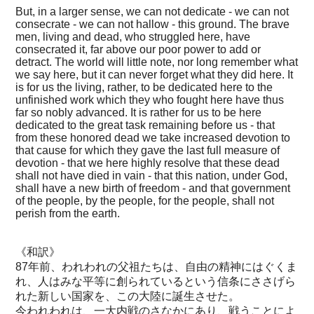
But, in a larger sense, we can not dedicate - we can not
consecrate - we can not hallow - this ground. The brave
men, living and dead, who struggled here, have
consecrated it, far above our poor power to add or
detract. The world will little note, nor long remember what
we say here, but it can never forget what they did here. It
is for us the living, rather, to be dedicated here to the
unfinished work which they who fought here have thus
far so nobly advanced. It is rather for us to be here
dedicated to the great task remaining before us - that
from these honored dead we take increased devotion to
that cause for which they gave the last full measure of
devotion - that we here highly resolve that these dead
shall not have died in vain - that this nation, under God,
shall have a new birth of freedom - and that government
of the people, by the people, for the people, shall not
perish from the earth.
《和訳》
87年前、われわれの父祖たちは、自由の精神にはぐくま
れ、人はみな平等に創られているという信条にささげら
れた新しい国家を、この大陸に誕生させた。
今われわれは、一大内戦のさなかにあり、戦うことによ