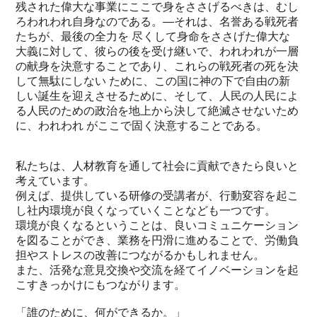
残された偉大な事業にここで身をささげるべきは、むし
ろわれわれ自身なのである。―それは、名誉ある戦死者
たちが、最後の全力を 尽くして身命をささげた偉大な
大義に対して、彼らの後を受け継いで、われわれが一層
の献身を決意することであり、これらの戦死者の死を決
して無駄にしない ために、この国に神の下で自由の新
しい誕生を迎えさせるために、そして、人民の人民によ
る人民のための政治を地上から決して絶滅させないため
に、われわれ がここで固く決意することである。
私たちは、人材教育を通して社会に貢献できたら良いと
考えています。
例えば、提供している研修の受講者が、行動変容を起こ
し社内環境が良くなっていくことなども一つです。
環境が良くなるということは、良いコミュニケーション
を図ることができ、業務を円滑に進めることで、労働負
担やストレスの改善につながるかもしれません。
また、活発な意見交換や交流を経てイノベーションを起
こすきっかけにもつながります。
「誰のために、何ができるか。」