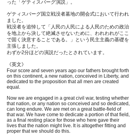
った「ゲティスバーグ演説」。
ゲティスバーグ国立戦没者墓地の開会式において行われ
ました。
戦没者を追悼して「人民の人民による人民のための政治
を地上から決して絶滅させないために、われわれがここ
で固く決意することである。」という民主主義の基礎を
主張しました。
わずか2分ほどの演説だったとされています。
《英文》
Four score and seven years ago our fathers brought forth
on this continent, a new nation, conceived in Liberty, and
dedicated to the proposition that all men are created
equal.
Now we are engaged in a great civil war, testing whether
that nation, or any nation so conceived and so dedicated,
can long endure. We are met on a great battle-field of
that war. We have come to dedicate a portion of that field,
as a final resting place for those who here gave their
lives that the nation might live. It is altogether fitting and
proper that we should do this.