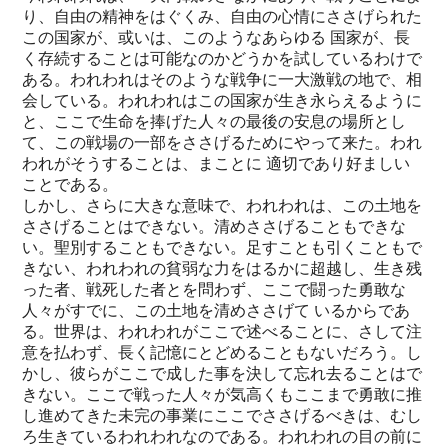
り、自由の精神をはぐくみ、自由の心情にささげられた
この国家が、或いは、このようなあらゆる 国家が、長
く存続することは可能なのかどうかを試しているわけで
ある。われわれはそのような戦争に一大激戦の地で、相
会している。われわれはこの国家が生き永らえるように
と、ここで生命を捧げた人々の最後の安息の場所とし
て、この戦場の一部をささげるためにやって来た。われ
われがそうすることは、まことに 適切であり好ましい
ことである。
しかし、さらに大きな意味で、われわれは、この土地を
ささげることはできない。清めささげることもできな
い。聖別することもできない。足すことも引くこともで
きない、われわれの貧弱な力をはるかに超越し、生き残
った者、戦死した者とを問わず、ここで闘った勇敢な
人々がすでに、この土地を清めささげて いるからであ
る。世界は、われわれがここで述べることに、さして注
意を払わず、長く記憶にとどめることもないだろう。し
かし、彼らがここで成した事を決して忘れ去ることはで
きない。ここで戦った人々が気高くもここまで勇敢に推
し進めてきた未完の事業にここでささげるべきは、むし
ろ生きているわれわれなのである。われわれの目の前に