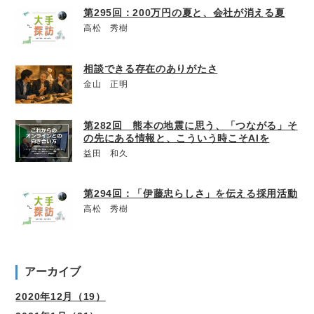
第295回：200万円の夏と、会社が消える夏
高松 秀樹
相談できる存在のありがたさ
金山 正明
第282回 熊本の地震に思う、「つながる」そ
の先にある情報と、こういう時こそAIを
益田 和久
第294回：「伊藤忠らしさ」を伝える採用活動
高松 秀樹
アーカイブ
2020年12月（19）