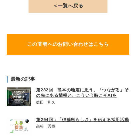
＜一覧へ戻る
この著者へのお問い合わせはこちら
最新の記事
第282回 熊本の地震に思う、「つながる」そ
の先にある情報と、こういう時こそAIを
益田 和久
第294回：「伊藤忠らしさ」を伝える採用活動
高松 秀樹