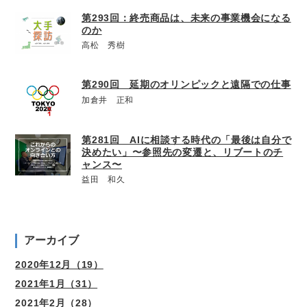
第293回：終売商品は、未来の事業機会になる
のか
高松 秀樹
第290回 延期のオリンピックと遠隔での仕事
加倉井 正和
第281回 AIに相談する時代の「最後は自分で
決めたい」〜参照先の変遷と、リブートのチ
ャンス〜
益田 和久
アーカイブ
2020年12月（19）
2021年1月（31）
2021年2月（28）