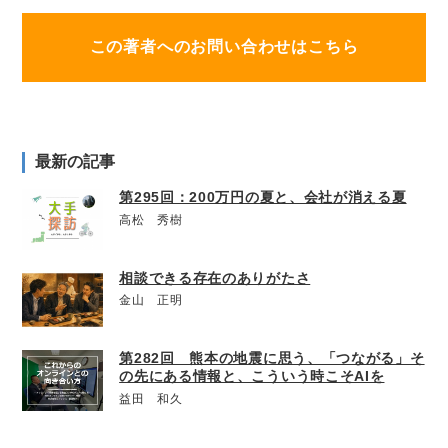
この著者へのお問い合わせはこちら
最新の記事
第295回：200万円の夏と、会社が消える夏
高松 秀樹
相談できる存在のありがたさ
金山 正明
第282回 熊本の地震に思う、「つながる」そ
の先にある情報と、こういう時こそAIを
益田 和久