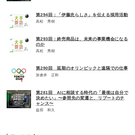
第294回：「伊藤忠らしさ」を伝える採用活動
高松 秀樹
第293回：終売商品は、未来の事業機会になる
のか
高松 秀樹
第290回 延期のオリンピックと遠隔での仕事
加倉井 正和
第281回 AIに相談する時代の「最後は自分で
決めたい」〜参照先の変遷と、リブートのチ
ャンス〜
益田 和久