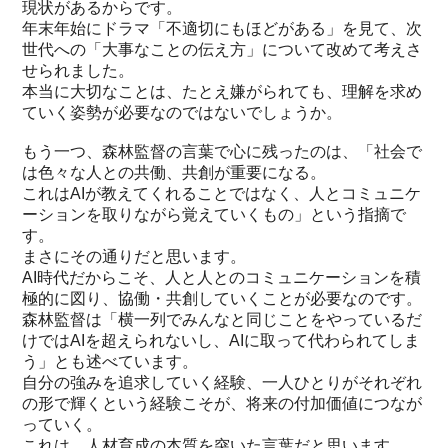
現状があるからです。
年末年始にドラマ「不適切にもほどがある」を見て、次
世代への「大事なことの伝え方」について改めて考えさ
せられました。
本当に大切なことは、たとえ嫌がられても、理解を求め
ていく姿勢が必要なのではないでしょうか。
もう一つ、森林監督の言葉で心に残ったのは、「社会で
は色々な人との共働、共創が重要になる。
これはAIが教えてくれることではなく、人とコミュニケ
ーションを取りながら覚えていくもの」という指摘で
す。
まさにその通りだと思います。
AI時代だからこそ、人と人とのコミュニケーションを積
極的に図り、協働・共創していくことが必要なのです。
森林監督は「横一列でみんなと同じことをやっているだ
けではAIを超えられないし、AIに取って代わられてしま
う」とも述べています。
自分の強みを追求していく経験、一人ひとりがそれぞれ
の形で輝くという経験こそが、将来の付加価値につなが
っていく。
これは、人材育成の本質を突いた言葉だと思います。