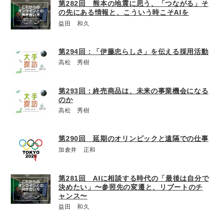
第282回 熊本の地震に思う、「つながる」そ
の先にある情報と、こういう時こそAIを
益田 和久
第294回：「伊藤忠らしさ」を伝える採用活動
高松 秀樹
第293回：終売商品は、未来の事業機会になる
のか
高松 秀樹
第290回 延期のオリンピックと遠隔での仕事
加倉井 正和
第281回 AIに相談する時代の「最後は自分で
決めたい」〜参照先の変遷と、リブートのチ
ャンス〜
益田 和久