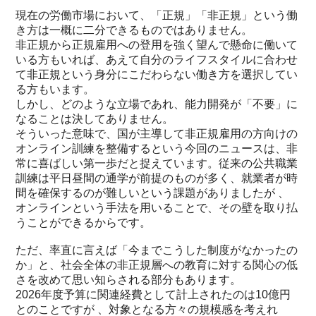
現在の労働市場において、「正規」「非正規」という働
き方は一概に二分できるものではありません。
非正規から正規雇用への登用を強く望んで懸命に働いて
いる方もいれば、あえて自分のライフスタイルに合わせ
て非正規という身分にこだわらない働き方を選択してい
る方もいます。
しかし、どのような立場であれ、能力開発が「不要」に
なることは決してありません。
そういった意味で、国が主導して非正規雇用の方向けの
オンライン訓練を整備するという今回のニュースは、非
常に喜ばしい第一歩だと捉えています。従来の公共職業
訓練は平日昼間の通学が前提のものが多く、就業者が時
間を確保するのが難しいという課題がありましたが 、
オンラインという手法を用いることで、その壁を取り払
うことができるからです。
ただ、率直に言えば「今までこうした制度がなかったの
か」と、社会全体の非正規層への教育に対する関心の低
さを改めて思い知らされる部分もあります。
2026年度予算に関連経費として計上されたのは10億円
とのことですが 、対象となる方々の規模感を考えれ