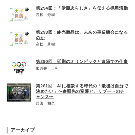
第294回：「伊藤忠らしさ」を伝える採用活動
高松 秀樹
第293回：終売商品は、未来の事業機会になる
のか
高松 秀樹
第290回 延期のオリンピックと遠隔での仕事
加倉井 正和
第281回 AIに相談する時代の「最後は自分で
決めたい」〜参照先の変遷と、リブートのチ
ャンス〜
益田 和久
アーカイブ