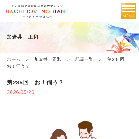
加倉井 正和
ホーム
＞
加倉井 正和
＞
記事一覧
＞ 第285回
お！伺う？
第285回 お！伺う？
2026/05/26