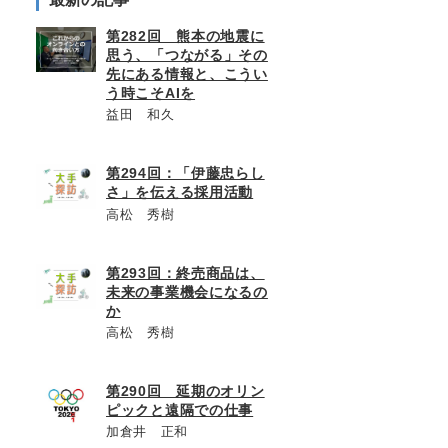
第282回 熊本の地震に
思う、「つながる」その
先にある情報と、こうい
う時こそAIを
益田 和久
第294回：「伊藤忠らし
さ」を伝える採用活動
高松 秀樹
第293回：終売商品は、
未来の事業機会になるの
か
高松 秀樹
第290回 延期のオリン
ピックと遠隔での仕事
加倉井 正和