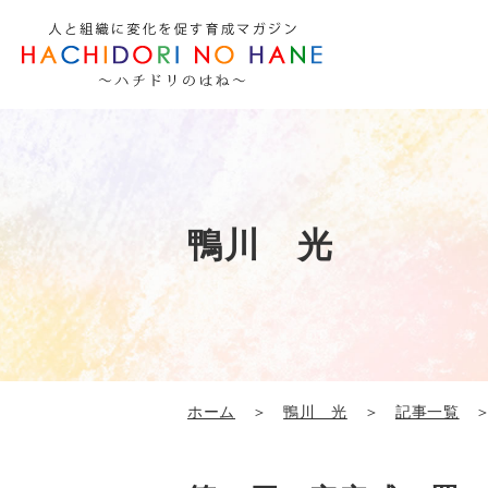
鴨川 光
ホーム
＞
鴨川 光
＞
記事一覧
＞