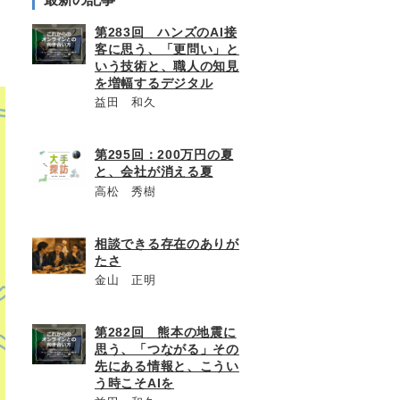
第283回 ハンズのAI接
客に思う、「更問い」と
いう技術と、職人の知見
を増幅するデジタル
益田 和久
第295回：200万円の夏
と、会社が消える夏
高松 秀樹
相談できる存在のありが
たさ
金山 正明
第282回 熊本の地震に
思う、「つながる」その
先にある情報と、こうい
う時こそAIを