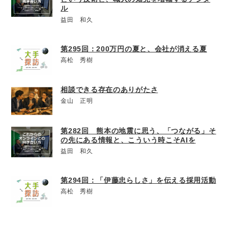
ル
益田 和久
第295回：200万円の夏と、会社が消える夏
高松 秀樹
相談できる存在のありがたさ
金山 正明
第282回 熊本の地震に思う、「つながる」そ
の先にある情報と、こういう時こそAIを
益田 和久
第294回：「伊藤忠らしさ」を伝える採用活動
高松 秀樹