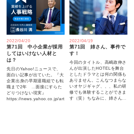
2022/04/20
2022/04/19
第71回 中小企業が採用
第71回 姉さん、事件で
してはいけない人材と
す！
は？
今回のタイトル、高嶋政伸さ
んが出演したHOTELを舞台
先日のYahoo!ニュースで、
としたドラマとは何の関係も
面白い記事が出ていた。『大
ありません。こんなつまらな
企業出身の早期退職組でも転
いオヤジギャグ、、、私の研
職まで2年 …面接にすらた
修でも体験することができま
どりつけない現実』
す（笑）ちなみに、姉さん...
https://news.yahoo.co.jp/articles/038a61ebdff590a37835178d