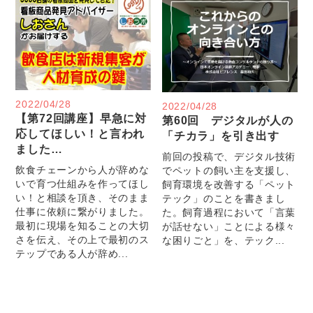
2022/04/28
2022/04/28
【第72回講座】早急に対
第60回 デジタルが人の
応してほしい！と言われ
「チカラ」を引き出す
ました…
前回の投稿で、デジタル技術
飲食チェーンから人が辞めな
でペットの飼い主を支援し、
いで育つ仕組みを作ってほし
飼育環境を改善する「ペット
い！と相談を頂き、そのまま
テック」のことを書きまし
仕事に依頼に繋がりました。
た。飼育過程において「言葉
最初に現場を知ることの大切
が話せない」ことによる様々
さを伝え、その上で最初のス
な困りごと」を、テック...
テップである人が辞め...