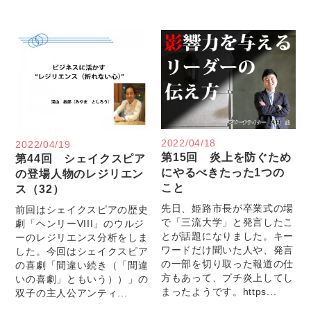
2022/04/18
2022/04/19
第15回 炎上を防ぐため
第44回 シェイクスピア
にやるべきたった1つの
の登場人物のレジリエン
こと
ス（32）
先日、姫路市長が卒業式の場
前回はシェイクスピアの歴史
で「三流大学」と発言したこ
劇「ヘンリーVIII」のウルジ
とが話題になりました。キー
ーのレジリエンス分析をしま
ワードだけ聞いた人や、発言
した。今回はシェイクスピア
の一部を切り取った報道の仕
の喜劇「間違い続き（「間違
方もあって、プチ炎上してし
いの喜劇」ともいう））」の
まったようです。https...
双子の主人公アンティ...