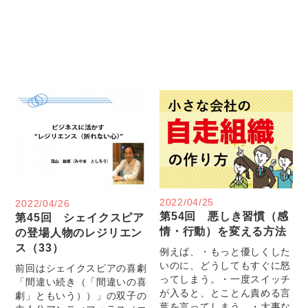
2022/04/25
2022/04/26
第54回 悪しき習慣（感
第45回 シェイクスピア
情・行動）を変える方法
の登場人物のレジリエン
ス（33）
例えば、・もっと優しくした
いのに、どうしてもすぐに怒
前回はシェイクスピアの喜劇
ってしまう。・一度スイッチ
「間違い続き（「間違いの喜
が入ると、とことん責める言
劇」ともいう））」の双子の
葉を言ってしまう。・大事な