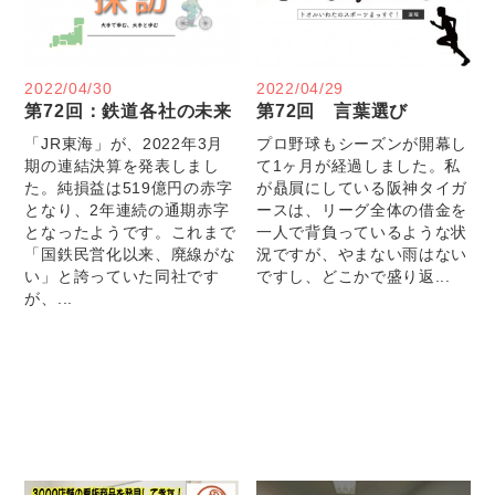
2022/04/30
2022/04/29
第72回：鉄道各社の未来
第72回 言葉選び
「JR東海」が、2022年3月
プロ野球もシーズンが開幕し
期の連結決算を発表しまし
て1ヶ月が経過しました。私
た。純損益は519億円の赤字
が贔屓にしている阪神タイガ
となり、2年連続の通期赤字
ースは、リーグ全体の借金を
となったようです。これまで
一人で背負っているような状
「国鉄民営化以来、廃線がな
況ですが、やまない雨はない
い」と誇っていた同社です
ですし、どこかで盛り返...
が、...