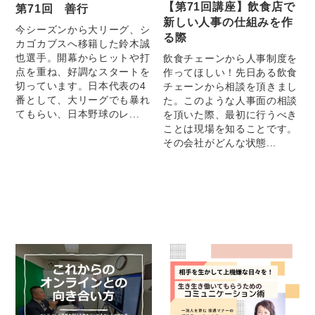
【第71回講座】飲食店で
第71回 善行
新しい人事の仕組みを作
今シーズンから大リーグ、シ
る際
カゴカブスへ移籍した鈴木誠
也選手。開幕からヒットや打
飲食チェーンから人事制度を
点を重ね、好調なスタートを
作ってほしい！先日ある飲食
切っています。日本代表の4
チェーンから相談を頂きまし
番として、大リーグでも暴れ
た。このような人事面の相談
てもらい、日本野球のレ...
を頂いた際、最初に行うべき
ことは現場を知ることです。
その会社がどんな状態...