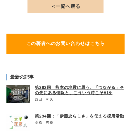
＜一覧へ戻る
この著者へのお問い合わせはこちら
最新の記事
第282回 熊本の地震に思う、「つながる」そ
の先にある情報と、こういう時こそAIを
益田 和久
第294回：「伊藤忠らしさ」を伝える採用活動
高松 秀樹