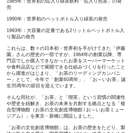
1985年：世界初の缶入り緑茶飲料「缶入り煎茶」の発
売
1990年：世界初のペットボトル入り緑茶の発売
1993年：大容量の定番である2リットルペットボトル入
り製品の発売
これらは、数々の日本初・世界初を手がけてきた「伊藤
園」さんの歴史の一部ですが、1964年の創業以降、専
門店でしか購入できなかったお茶をスーパーマーケット
や食料品店などで展開できる仕組みづくりを行ったこと
から躍進がはじまり、「お茶のリーディングカンパニ
ー」として、今年で「創業60周年」、「お～いお茶」誕
生35周年の節目を迎えています。
そんな同社が、「お茶」と「喫茶」という習慣の関連性
や歴史を紐解き、お茶の未来を共創する拠点となる「複
合型博物館（お茶の文化創造博物館 / お～いお茶ミュー
ジアム）」を東京・新橋に開設しました。
「お茶の文化創造博物館」は、お茶の歴史をたどり、製