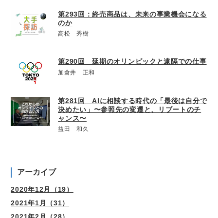
第293回：終売商品は、未来の事業機会になる
のか
高松 秀樹
第290回 延期のオリンピックと遠隔での仕事
加倉井 正和
第281回 AIに相談する時代の「最後は自分で
決めたい」〜参照先の変遷と、リブートのチ
ャンス〜
益田 和久
アーカイブ
2020年12月（19）
2021年1月（31）
2021年2月（28）