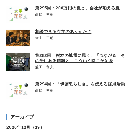
第295回：200万円の夏と、会社が消える夏
高松 秀樹
相談できる存在のありがたさ
金山 正明
第282回 熊本の地震に思う、「つながる」そ
の先にある情報と、こういう時こそAIを
益田 和久
第294回：「伊藤忠らしさ」を伝える採用活動
高松 秀樹
アーカイブ
2020年12月（19）