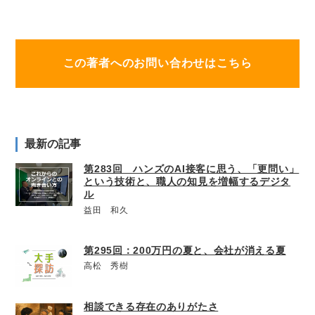
この著者へのお問い合わせはこちら
最新の記事
第283回 ハンズのAI接客に思う、「更問い」
という技術と、職人の知見を増幅するデジタ
ル
益田 和久
第295回：200万円の夏と、会社が消える夏
高松 秀樹
相談できる存在のありがたさ