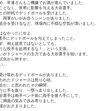
め、常連さんもご機嫌でお酒が進んでいました。
ことなく、世界に影響を与える大谷選手。
との対戦でデッドボールを受けました。
、両軍がいがみ合うシーンがありました。
処分を受けるなど、球場内に不穏な空気が漂いました。
はなかったにせよ、
r選手にデッドボールを与えてしまったこと。
ず、例え故意ではないとしても、
うな投手を起用するな！」という主張。
いがドジャースの主力である大谷選手を狙います。
試合から外すか、
い。
受け取れるデッドボールがありました。
われたドジャースは怒り心頭。
るか、と思われたその瞬間、
うに手を振り、一塁へ走り出しました。
谷選手は相手ベンチ前に両手を後ろ手にして、
に満面の笑みで歩み寄りました。
場がおさまりました。