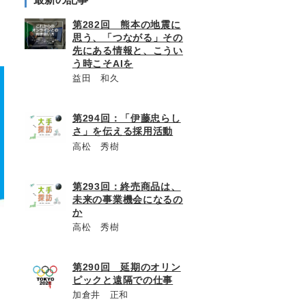
第282回 熊本の地震に
思う、「つながる」その
先にある情報と、こうい
う時こそAIを
益田 和久
第294回：「伊藤忠らし
さ」を伝える採用活動
高松 秀樹
第293回：終売商品は、
未来の事業機会になるの
か
高松 秀樹
第290回 延期のオリン
ピックと遠隔での仕事
加倉井 正和