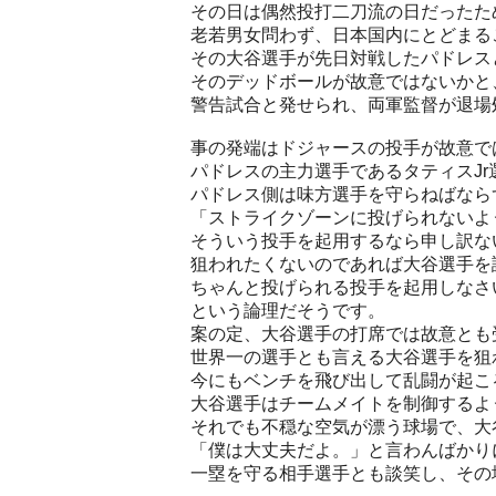
その日は偶然投打二刀流の日だったた
老若男女問わず、日本国内にとどまる
その大谷選手が先日対戦したパドレス
そのデッドボールが故意ではないかと
警告試合と発せられ、両軍監督が退場
事の発端はドジャースの投手が故意で
パドレスの主力選手であるタティスJ
パドレス側は味方選手を守らねばなら
「ストライクゾーンに投げられないよ
そういう投手を起用するなら申し訳な
狙われたくないのであれば大谷選手を
ちゃんと投げられる投手を起用しなさ
という論理だそうです。
案の定、大谷選手の打席では故意とも
世界一の選手とも言える大谷選手を狙
今にもベンチを飛び出して乱闘が起こ
大谷選手はチームメイトを制御するよ
それでも不穏な空気が漂う球場で、大
「僕は大丈夫だよ。」と言わんばかり
一塁を守る相手選手とも談笑し、その