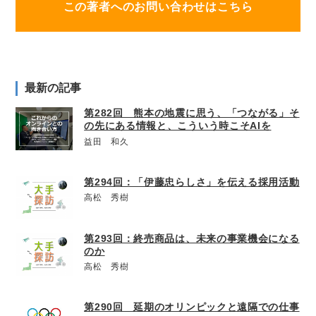
この著者へのお問い合わせはこちら
最新の記事
第282回 熊本の地震に思う、「つながる」そ
の先にある情報と、こういう時こそAIを
益田 和久
第294回：「伊藤忠らしさ」を伝える採用活動
高松 秀樹
第293回：終売商品は、未来の事業機会になる
のか
高松 秀樹
第290回 延期のオリンピックと遠隔での仕事