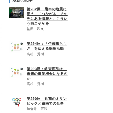
第282回 熊本の地震に
思う、「つながる」その
先にある情報と、こうい
う時こそAIを
益田 和久
第294回：「伊藤忠らし
さ」を伝える採用活動
高松 秀樹
第293回：終売商品は、
未来の事業機会になるの
か
高松 秀樹
第290回 延期のオリン
ピックと遠隔での仕事
加倉井 正和