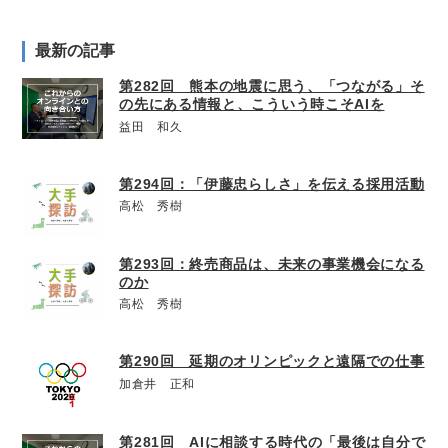
最新の記事
第282回 熊本の地震に思う、「つながる」そ
の先にある情報と、こういう時こそAIを
益田 和久
第294回：「伊藤忠らしさ」を伝える採用活動
高松 秀樹
第293回：終売商品は、未来の事業機会になる
のか
高松 秀樹
第290回 延期のオリンピックと遠隔での仕事
加倉井 正和
第281回 AIに相談する時代の「最後は自分で