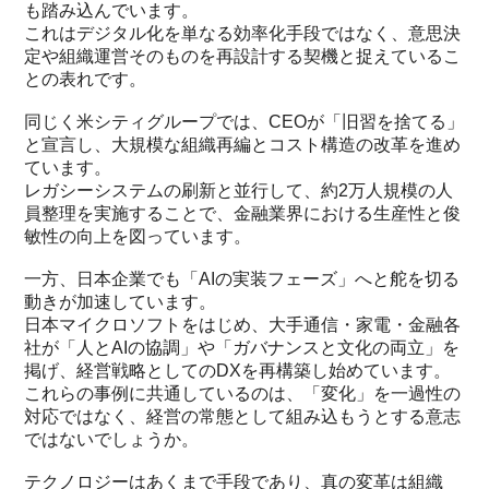
も踏み込んでいます。
これはデジタル化を単なる効率化手段ではなく、意思決
定や組織運営そのものを再設計する契機と捉えているこ
との表れです。
同じく米シティグループでは、CEOが「旧習を捨てる」
と宣言し、大規模な組織再編とコスト構造の改革を進め
ています。
レガシーシステムの刷新と並行して、約2万人規模の人
員整理を実施することで、金融業界における生産性と俊
敏性の向上を図っています。
一方、日本企業でも「AIの実装フェーズ」へと舵を切る
動きが加速しています。
日本マイクロソフトをはじめ、大手通信・家電・金融各
社が「人とAIの協調」や「ガバナンスと文化の両立」を
掲げ、経営戦略としてのDXを再構築し始めています。
これらの事例に共通しているのは、「変化」を一過性の
対応ではなく、経営の常態として組み込もうとする意志
ではないでしょうか。
テクノロジーはあくまで手段であり、真の変革は組織