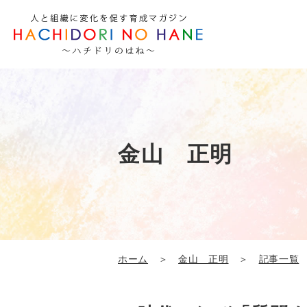
金山 正明
ホーム
＞
金山 正明
＞
記事一覧