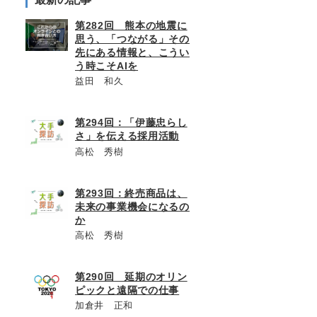
第282回 熊本の地震に
思う、「つながる」その
先にある情報と、こうい
う時こそAIを
益田 和久
第294回：「伊藤忠らし
さ」を伝える採用活動
高松 秀樹
第293回：終売商品は、
未来の事業機会になるの
か
高松 秀樹
第290回 延期のオリン
ピックと遠隔での仕事
加倉井 正和