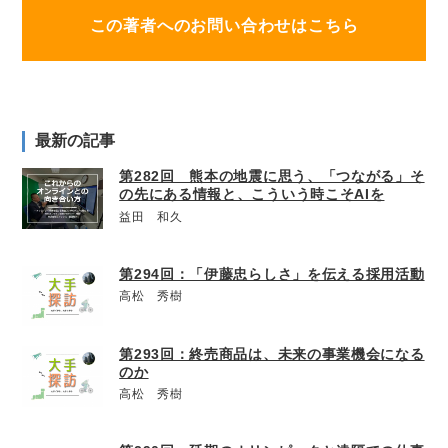
この著者へのお問い合わせはこちら
最新の記事
第282回 熊本の地震に思う、「つながる」そ
の先にある情報と、こういう時こそAIを
益田 和久
第294回：「伊藤忠らしさ」を伝える採用活動
高松 秀樹
第293回：終売商品は、未来の事業機会になる
のか
高松 秀樹