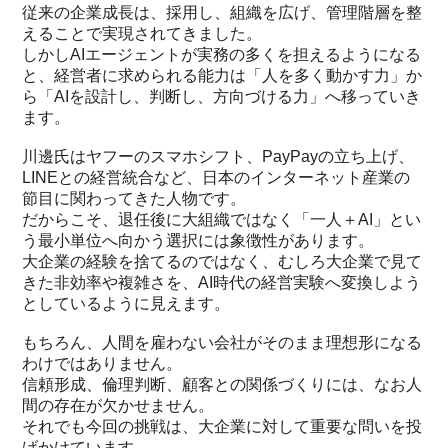
従来の企業成長は、採用し、組織を広げ、管理階層を整
えることで実現されてきました。
しかしAIエージェントが実務の多くを担えるようになる
と、経営者に求められる能力は「人を多く動かす力」か
ら「AIを設計し、判断し、方向づける力」へ移っていき
ます。
川邊氏はヤフーのスマホシフト、PayPayの立ち上げ、
LINEとの経営統合など、日本のインターネット産業の
節目に関わってきた人物です。
だからこそ、退任後に大組織ではなく「一人＋AI」とい
う最小単位へ向かう選択には象徴性があります。
大企業の経験を捨てるのではなく、むしろ大企業で見て
きた非効率や複雑さを、AI時代の経営実験へ変換しよう
としているように見えます。
もちろん、人間を雇わない会社がそのまま理想形になる
わけではありません。
信頼形成、倫理判断、顧客との関係づくりには、なお人
間の存在が欠かせません。
それでも今回の挑戦は、大企業に対して重要な問いを投
げかけています。