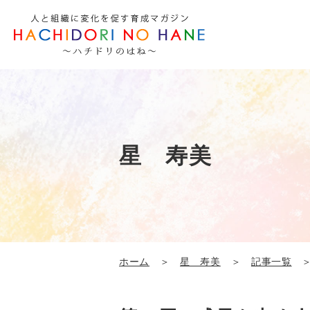
星 寿美
ホーム
＞
星 寿美
＞
記事一覧
＞