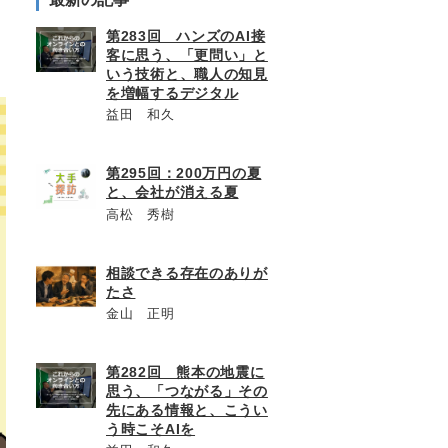
第283回 ハンズのAI接
客に思う、「更問い」と
いう技術と、職人の知見
を増幅するデジタル
益田 和久
第295回：200万円の夏
と、会社が消える夏
高松 秀樹
相談できる存在のありが
たさ
金山 正明
第282回 熊本の地震に
思う、「つながる」その
先にある情報と、こうい
う時こそAIを