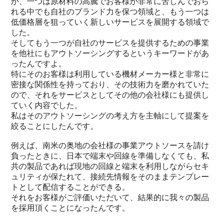
が、一つは原材料の高騰でお客様が非常に苦しんでおら
れる中でも自社のブランド力を保つ領域と、もう一つは
低価格層を狙っていく新しいサービスを展開する領域で
した。
そしてもう一つが自社のサービスを提供するための事業
を他社にもアウトソーシングするというキーワードがあ
ったんですよ。
特にそのお客様は利用している機材メーカー様と非常に
密接な関係性を持っており、その技術力を磨かれていた
ので、それをサービスとしてその他の会社様にも提供し
ていく内容でした。
私はそのアウトソーシングの考え方を主軸にして提案を
絞ることにしたんです。
例えば、南米の奥地の会社様の事業アウトソースを請け
負ったときに、日本で端末や回線を準備しなくても、私
共の製品であれば現地の回線と端末を利用しながらセキ
ュリティが保たれて、接続先情報をそのままテンプレー
トとして配信することができる。
それをお客様がご評価いただいて、結果的に我々の製品
を採用頂くことになったんです。