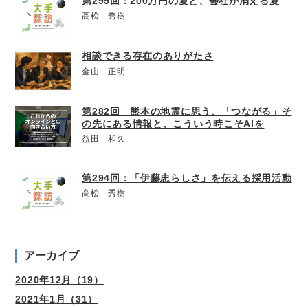
第295回：200万円の夏と、会社が消える夏
高松 秀樹
相談できる存在のありがたさ
金山 正明
第282回 熊本の地震に思う、「つながる」そ
の先にある情報と、こういう時こそAIを
益田 和久
第294回：「伊藤忠らしさ」を伝える採用活動
高松 秀樹
アーカイブ
2020年12月（19）
2021年1月（31）