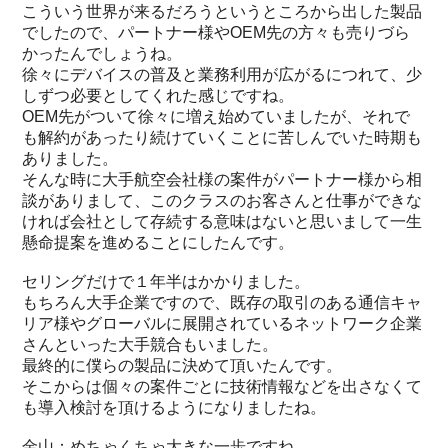
こういう世界が来るだろうというところから出した製品
でしたので、パートナー様やOEM先の方々も売りづら
かったんでしょうね。
徐々にデバイスの普及と業務利用が広がるにつれて、少
しずつ必要としてくれた感じですね。
OEM先がついて徐々に増え始めていましたが、それで
も解約があったり続けていくことに苦しんでいた時期も
ありました。
そんな時に大手航空会社様の案件がパートナー様から相
談がありまして、このクラスのお客さんと仕事ができな
ければ会社として存続する意味はないと思いまして一生
懸命提案を進めることにしたんです。
セリングだけで１年半はかかりました。
もちろん大手企業ですので、既存の取引のある通信キャ
リア様やグローバルに展開されているネットワーク企業
さんといった大手競合もいました。
最終的に僕らの製品に決めて頂いたんです。
そこからは個々の案件ごとに技術情報などを出さなくて
も導入検討を頂けるようになりましたね。
金山：めちゃくちゃ大きな一歩ですね。