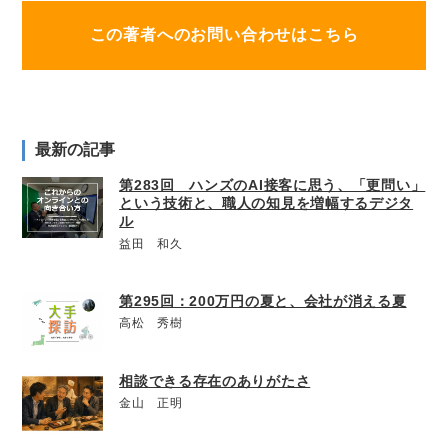
この著者へのお問い合わせはこちら
最新の記事
第283回 ハンズのAI接客に思う、「更問い」
という技術と、職人の知見を増幅するデジタ
ル
益田 和久
第295回：200万円の夏と、会社が消える夏
高松 秀樹
相談できる存在のありがたさ
金山 正明