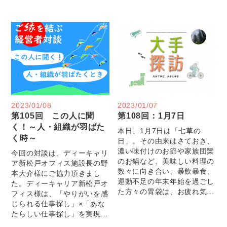
2023/01/08
2023/01/07
第105回 この人に聞
第108回：1月7日
く！～人・組織が羽ばた
本日、1月7日は「七草の
く時～
日」。その由来はさておき、
濃い味付けのお節や家族団欒
今回の対談は、ディーキャリ
のお鍋など、美味しい料理の
ア新松戸オフィス施設長の野
数々に向き合い、暴飲暴食、
本大介様にご協力頂きまし
運動不足の年末年始を過ごし
た。ディーキャリア新松戸オ
た方々の胃袋は、お疲れ気...
フィス様は、「やりがいを感
じられる仕事探し」×「あな
たらしい仕事探し」を実現...