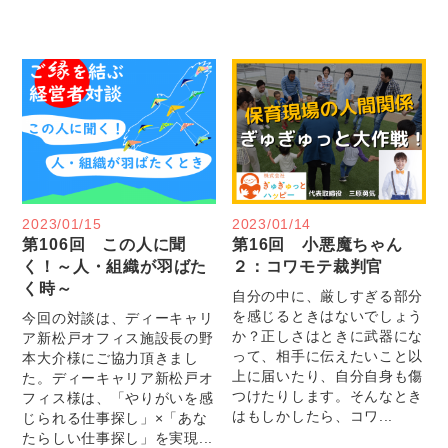
2023/01/15
2023/01/14
第106回 この人に聞
第16回 小悪魔ちゃん
く！～人・組織が羽ばた
２：コワモテ裁判官
く時～
自分の中に、厳しすぎる部分
を感じるときはないでしょう
今回の対談は、ディーキャリ
か？正しさはときに武器にな
ア新松戸オフィス施設長の野
って、相手に伝えたいこと以
本大介様にご協力頂きまし
上に届いたり、自分自身も傷
た。ディーキャリア新松戸オ
つけたりします。そんなとき
フィス様は、「やりがいを感
はもしかしたら、コワ...
じられる仕事探し」×「あな
たらしい仕事探し」を実現...