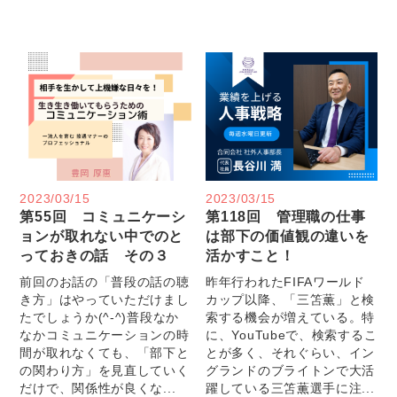
2023/03/15
2023/03/15
第55回 コミュニケーシ
第118回 管理職の仕事
ョンが取れない中でのと
は部下の価値観の違いを
っておきの話 その３
活かすこと！
前回のお話の「普段の話の聴
昨年行われたFIFAワールド
き方」はやっていただけまし
カップ以降、「三笘薫」と検
たでしょうか(^-^)普段なか
索する機会が増えている。特
なかコミュニケーションの時
に、YouTubeで、検索するこ
間が取れなくても、「部下と
とが多く、それぐらい、イン
の関わり方」を見直していく
グランドのブライトンで大活
だけで、関係性が良くな...
躍している三笘薫選手に注...