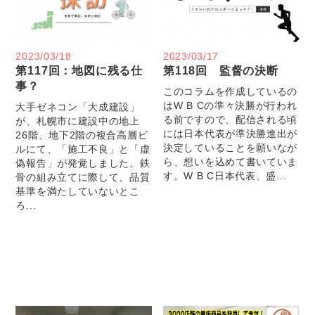
2023/03/18
2023/03/17
第117回：地図に残る仕
第118回 監督の決断
事？
このコラムを作成しているの
はW B Cの準々決勝が行われ
大手ゼネコン「大成建設」
る前ですので、配信される頃
が、札幌市に建設中の地上
には日本代表が準決勝進出が
26階、地下2階の複合高層ビ
決定していることを願いなが
ルにて、「施工不良」と「虚
ら、想いを込めて書いていま
偽報告」が発覚しました。鉄
す。W B C日本代表、盛...
骨の組み立てに際して、品質
基準を満たしていないとこ
ろ...