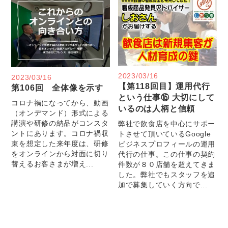
2023/03/16
2023/03/16
【第118回目】運用代行
第106回 全体像を示す
という仕事⑮ 大切にして
コロナ禍になってから、動画
いるのは人柄と信頼
（オンデマンド）形式による
講演や研修の納品がコンスタ
弊社で飲食店を中心にサポー
ントにあります。コロナ禍収
トさせて頂いているGoogle
束を想定した来年度は、研修
ビジネスプロフィールの運用
をオンラインから対面に切り
代行の仕事。この仕事の契約
替えるお客さまが増え...
件数が８０店舗を超えてきま
した。弊社でもスタッフを追
加で募集していく方向で...