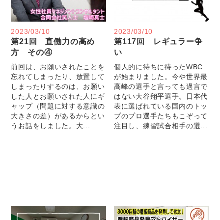
2023/03/10
2023/03/10
第21回 直働力の高め
第117回 レギュラー争
方 その④
い
前回は、お願いされたことを
個人的に待ちに待ったWBC
忘れてしまったり、放置して
が始まりました。今や世界最
しまったりするのは、お願い
高峰の選手と言っても過言で
した人とお願いされた人にギ
はない大谷翔平選手。日本代
ャップ（問題に対する意識の
表に選ばれている国内のトッ
大きさの差）があるからとい
プのプロ選手たちもこぞって
うお話をしました。大...
注目し、練習試合相手の選...