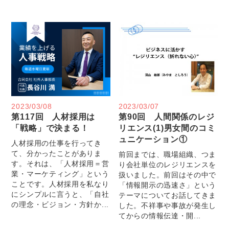
2023/03/08
2023/03/07
第117回 人材採用は
第90回 人間関係のレジ
「戦略」で決まる！
リエンス(1)男女間のコミ
ュニケーション①
人材採用の仕事を行ってき
て、分かったことがありま
前回までは、職場組織、つま
す。それは、「人材採用＝営
り会社単位のレジリエンスを
業・マーケティング」という
扱いました。前回はその中で
ことです。人材採用を私なり
「情報開示の迅速さ」という
にシンプルに言うと、「自社
テーマについてお話してきま
の理念・ビジョン・方針か...
した。不祥事や事故が発生し
てからの情報伝達・開...