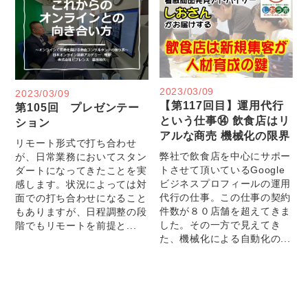
2023/03/09
2023/03/09
【第117回目】運用代行
第105回 プレゼンテー
という仕事⑭ 飲食店はリ
ション
アルな商売 機械化の限界
リモート形式で打ち合わせ
弊社で飲食店を中心にサポー
が、日常業務においてスタン
トさせて頂いているGoogle
ダートになってきたことを実
ビジネスプロフィールの運用
感します。状況によっては対
代行の仕事。この仕事の契約
面での打ち合わせになること
件数が８０店舗を超えてきま
もありますが、日程調整の段
した。その一方で見えてき
階でもリモートを前提と...
た、機械化による自動化の...