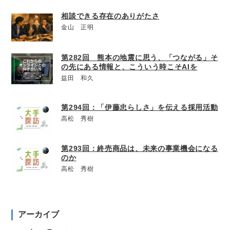
相談できる存在のありがたさ
金山 正明
第282回 熊本の地震に思う、「つながる」そ
の先にある情報と、こういう時こそAIを
益田 和久
第294回：「伊藤忠らしさ」を伝える採用活動
高松 秀樹
第293回：終売商品は、未来の事業機会になる
のか
高松 秀樹
アーカイブ